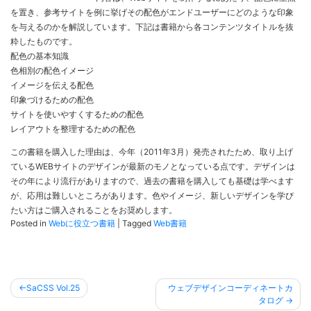
を置き、参考サイトを例に挙げその配色がエンドユーザーにどのような印象
を与えるのかを解説しています。下記は書籍から各コンテンツタイトルを抜
粋したものです。
配色の基本知識
色相別の配色イメージ
イメージを伝える配色
印象づけるための配色
サイトを使いやすくするための配色
レイアウトを整理するための配色
この書籍を購入した理由は、今年（2011年3月）発売されたため、取り上げ
ているWEBサイトのデザインが最新のモノとなっている点です。デザインは
その年により流行がありますので、過去の書籍を購入しても基礎は学べます
が、応用は難しいところがあります。色やイメージ、新しいデザインを学び
たい方はご購入されることをお奨めします。
Posted in
Webに役立つ書籍
|
Tagged
Web書籍
投
SaCSS Vol.25
ウェブデザインコーディネートカ
稿
タログ