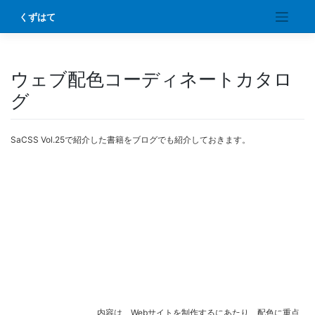
Skip
くずはて
to
content
ウェブ配色コーディネートカタロ
グ
SaCSS Vol.25で紹介した書籍をブログでも紹介しておきます。
内容は、Webサイトを制作するにあたり、配色に重点