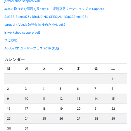
js workshop sapporo vol4
本当に取り組む課題を見つける、課題発見ワークショップ in Sapporo
SaCSS Special25 : BRANDING SPECIAL（SaCSS vol.108）
Laravel x Vue.js 勉強会 in ゆめみ札幌 vol.2
js workshop sapporo vol3
学ぶ姿勢
Adobe XD ユーザーフェス 2019 (札幌)
カレンダー
日
月
火
水
木
金
土
1
2
3
4
5
6
7
8
9
10
11
12
13
14
15
16
17
18
19
20
21
22
23
24
25
26
27
28
29
30
31