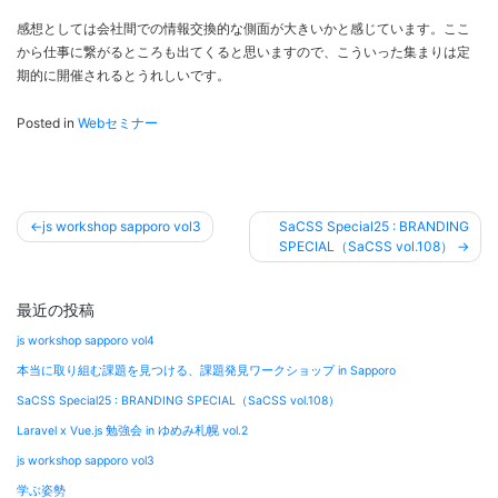
感想としては会社間での情報交換的な側面が大きいかと感じています。ここ
から仕事に繋がるところも出てくると思いますので、こういった集まりは定
期的に開催されるとうれしいです。
Posted in
Webセミナー
投
js workshop sapporo vol3
SaCSS Special25 : BRANDING
稿
SPECIAL（SaCSS vol.108）
ナ
ビ
最近の投稿
ゲ
js workshop sapporo vol4
ー
本当に取り組む課題を見つける、課題発見ワークショップ in Sapporo
シ
SaCSS Special25 : BRANDING SPECIAL（SaCSS vol.108）
ョ
Laravel x Vue.js 勉強会 in ゆめみ札幌 vol.2
ン
js workshop sapporo vol3
学ぶ姿勢