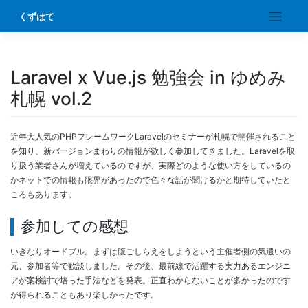
Skip
くずはて
to
content
Laravel x Vue.js 勉強会 in ゆめみ
札幌 vol.2
近年大人気のPHPフレームワークLaravelのセミナーが札幌で開催されること
を知り、新バージョンまわりの情報が欲しく参加してきました。Laravelを取
り扱う業者さんが増えているのですが、実際どのような使い方をしているの
かネットでの情報も限界があったので色々な話が聞けるかと期待していたと
ころもあります。
参加しての感想
いきなりオードブル。まずは腹ごしらえをしようという主催者側の気遣いの
元、参加者等で歓談しました。その後、最前線で活躍する実力あるエンジニ
アが案検討で培った手法などを発表。正直わからないことが多かったのです
が得られることもあり楽しかったです。