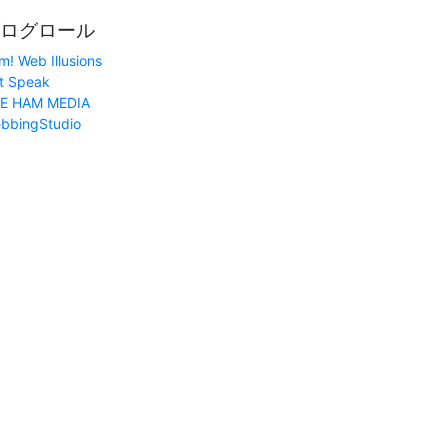
ログロール
m! Web Illusions
t Speak
E HAM MEDIA
bbingStudio