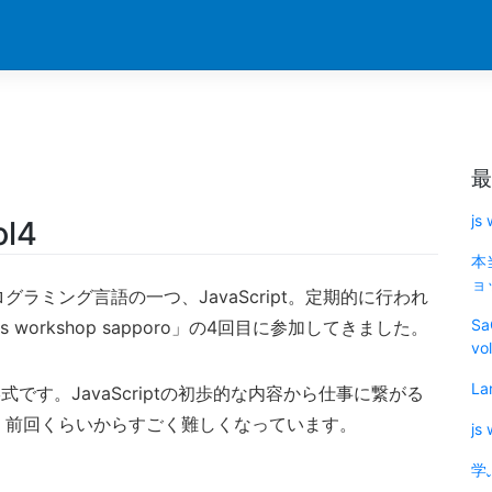
最
js
ol4
本
ョッ
ラミング言語の一つ、JavaScript。定期的に行われ
Sa
s workshop sapporo」の4回目に参加してきました。
vo
La
です。JavaScriptの初歩的な内容から仕事に繋がる
、前回くらいからすごく難しくなっています。
js
学