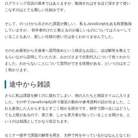
ログラミング言語の基本ではありますが、勉強すればするほど深すぎて使い
こなすのはとても難しい仕組みです。
そして、のっけから出された課題が難しい。 私もJavaScriptをある程度勉強
していますが、 初学者向けだと教えるのが厳しいものについてはスルーして
いることもあり、新しい仕様の使い方は全くわかりませんでした。
そのため最初から主催者へ質問攻めという残念なお話に。ほぼ解答を教えて
もらいながら説明していただき、おかげさまで分割代入について色々わかり
ました。わからないことについて質問ができる状態がある、というのはすご
く助かります。
途中から雑談
さらに私は課題を解くのに疲れてしまい、他の人たちと雑談タイムに入りま
した。その中でJavaScript以外で最近の動向や参考資料の話が出ました。こ
れも参加した人からするとすごく助かる部分です。独学で調べるにはどうし
ても上限があるので、第三者、しかも実力者が知っていることを聞ける、と
いうのは知識としてかなり役立ちます。
セミナー後半で課題の解答を聞き、大枠で何をやっているかはなんとなくわ