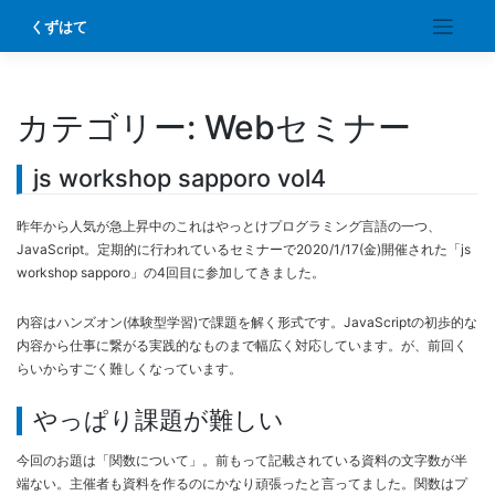
Skip
くずはて
to
content
カテゴリー:
Webセミナー
js workshop sapporo vol4
昨年から人気が急上昇中のこれはやっとけプログラミング言語の一つ、
JavaScript。定期的に行われているセミナーで2020/1/17(金)開催された「js
workshop sapporo」の4回目に参加してきました。
内容はハンズオン(体験型学習)で課題を解く形式です。JavaScriptの初歩的な
内容から仕事に繋がる実践的なものまで幅広く対応しています。が、前回く
らいからすごく難しくなっています。
やっぱり課題が難しい
今回のお題は「関数について」。前もって記載されている資料の文字数が半
端ない。主催者も資料を作るのにかなり頑張ったと言ってました。関数はプ