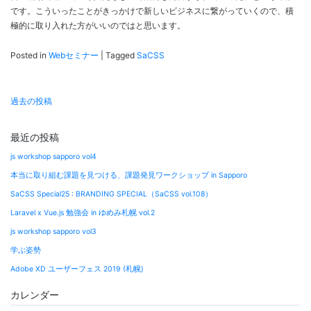
です。こういったことがきっかけで新しいビジネスに繋がっていくので、積
極的に取り入れた方がいいのではと思います。
Posted in
Webセミナー
|
Tagged
SaCSS
投
過去の投稿
稿
ナ
最近の投稿
ビ
js workshop sapporo vol4
ゲ
本当に取り組む課題を見つける、課題発見ワークショップ in Sapporo
ー
SaCSS Special25 : BRANDING SPECIAL（SaCSS vol.108）
シ
Laravel x Vue.js 勉強会 in ゆめみ札幌 vol.2
ョ
js workshop sapporo vol3
ン
学ぶ姿勢
Adobe XD ユーザーフェス 2019 (札幌)
カレンダー