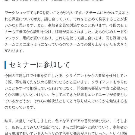
ワークショップではPCを使いことが少ないです。各チームに分かれて提示さ
れる課題について考え、話し合っていく。それをまとめて発表することが多
いかなと思います。また、参加者全員で討論することあります。今回のセミ
ナーも主催者から説明を受け、課題が提示されました。あらかじめカードや
マジック、用紙が置いてあり、これらを使って話し合います。同じ課題でも
チームごとに違うようになっているのでチームでの盛り上がりかたも大きく
変わります。
セミナーに参加して
今回の主題はITで仕事を受注した後、クライアントからの要望を検討してい
く際、落ち着く先を決める部分になるかと思います。クライアントもやりた
いことをすべて把握しているわけではなく、開発側も要望が本当に必要かど
うか吟味しないといけない。そして出てきた結果をエンドユーザが必要とし
ているかどうか。それらの解決法としてどう取り組んでいくかを勉強するも
のとなっています。
結果、大盛り上がりしました。色々なアイデアや意見が飛び交い、こうしよ
う、ああしようみたいな話がでて、さらに別な話へと続いていく。参加者が
日々現場で動いている人たちなので活発な発言がされていった、という印象