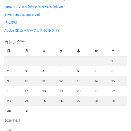
ョ
Laravel x Vue.js 勉強会 in ゆめみ札幌 vol.2
ン
js workshop sapporo vol3
学ぶ姿勢
Adobe XD ユーザーフェス 2019 (札幌)
カレンダー
日
月
火
水
木
金
土
1
2
3
4
5
6
7
8
9
10
11
12
13
14
15
16
17
18
19
20
21
22
23
24
25
26
27
28
29
30
31
2026年8月