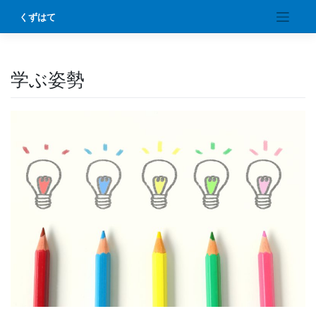
Skip
くずはて
to
content
学ぶ姿勢