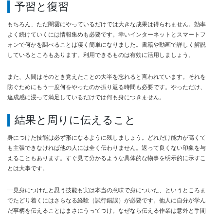
予習と復習
もちろん、ただ闇雲にやっているだけでは大きな成果は得られません。効率
よく続けていくには情報集めも必要です。幸いインターネットとスマートフ
ォンで何かを調べることは凄く簡単になりました。書籍や動画で詳しく解説
しているところもあります。利用できるものは有効に活用しましょう。
また、人間はそのとき覚えたことの大半を忘れると言われています。それを
防ぐためにもう一度何をやったのか振り返る時間も必要です。やっただけ、
達成感に浸って満足しているだけでは何も身につきません。
結果と周りに伝えること
身につけた技能は必ず形になるように残しましょう。どれだけ能力が高くて
も主張できなければ他の人には全く伝わりません。返って良くない印象を与
えることもあります。すぐ見て分かるような具体的な物事を明示的に示すこ
とは大事です。
一見身につけたと思う技能も実は本当の意味で身についた、というところま
でたどり着くにはさらなる経験（試行錯誤）が必要です。他人に自分が学ん
だ事柄を伝えることはまさにうってつけ。なぜなら伝える作業は意外と手間