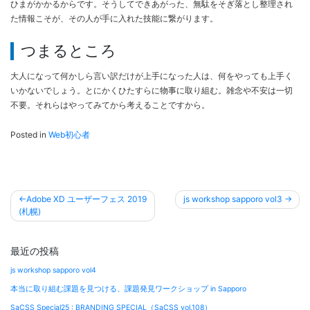
ひまがかかるからです。そうしてできあがった、無駄をそぎ落とし整理され
た情報こそが、その人が手に入れた技能に繋がります。
つまるところ
大人になって何かしら言い訳だけが上手になった人は、何をやっても上手く
いかないでしょう。とにかくひたすらに物事に取り組む。雑念や不安は一切
不要。それらはやってみてから考えることですから。
Posted in
Web初心者
投
Adobe XD ユーザーフェス 2019
js workshop sapporo vol3
稿
(札幌)
ナ
ビ
最近の投稿
ゲ
js workshop sapporo vol4
ー
本当に取り組む課題を見つける、課題発見ワークショップ in Sapporo
シ
SaCSS Special25 : BRANDING SPECIAL（SaCSS vol.108）