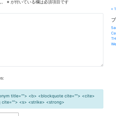
ん。
※
が付いている欄は必須項目です
« 
ブ
5a
Ca
TH
We
s:
cronym title=""> <b> <blockquote cite=""> <cite>
cite=""> <s> <strike> <strong>