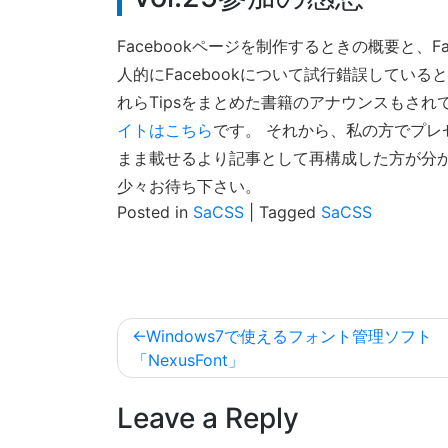
Facebookページを制作するときの概要と、
人的にFacebookについて試行錯誤してい
れらTipsをまとめた書籍のアナウンスもさ
イトはこちら
です。 それから、私の方でプレ
まま載せるより記事として再構成した方が分
少々お待ち下さい。
Posted in
SaCSS
|
Tagged
SaCSS
投
Windows7で使えるフォント管理ソフト
稿
「NexusFont」
ナ
Leave a Reply
ビ