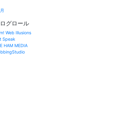
1月
ログロール
m! Web Illusions
t Speak
E HAM MEDIA
bbingStudio