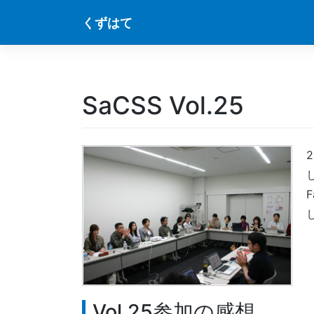
Skip
くずはて
to
content
SaCSS Vol.25
Vol.25参加の感想