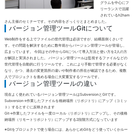
グラムを中心にフ
リーランスで活躍
されているh2ham
さん主催のセミナーです。その内容をざっくりとまとめました。
バージョン管理ツールGitについて
Web制作をする上でファイルの世代管理は必須ですが、結構面倒くさいで
す。その問題を解決するために数年前からバージョン管理ツールが登場し、
広まっています。 今回はその中からGitについて導入方法と使い方を2人の方
が解説と実演されました。 バージョン管理ツールは監視するファイルなどの
世代管理を自動的に行うツールです。 これにより手動で管理する必要がなく
なり、かつ、過去の変更箇所の違いや制作者の所在が確認できるため、複数
人でプロジェクトを進める場合に大変重宝するツールです。
バージョン管理ツールの違い
現在よく使われているバージョン管理ツールはSubversionとGitです。
Subversion→作業したファイルを格納場所（リポジトリ）にアップ（コミッ
ト）するとすぐに反映されます
Git→作業したファイルを一度ローカル（リポジトリ）にアップし、その後格
納場所（リモートリポジトリ）にアップする2段階方式になっています
※Gitをプロジェクトで使う場合には、あらかじめGitをどう使っていくかルー