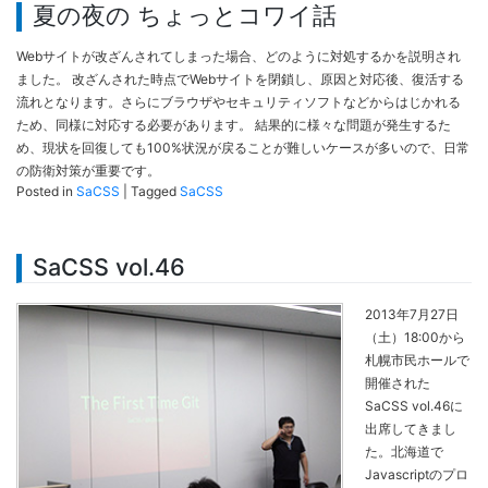
夏の夜の ちょっとコワイ話
Webサイトが改ざんされてしまった場合、どのように対処するかを説明され
ました。 改ざんされた時点でWebサイトを閉鎖し、原因と対応後、復活する
流れとなります。さらにブラウザやセキュリティソフトなどからはじかれる
ため、同様に対応する必要があります。 結果的に様々な問題が発生するた
め、現状を回復しても100%状況が戻ることが難しいケースが多いので、日常
の防衛対策が重要です。
Posted in
SaCSS
|
Tagged
SaCSS
SaCSS vol.46
2013年7月27日
（土）18:00から
札幌市民ホールで
開催された
SaCSS vol.46に
出席してきまし
た。北海道で
Javascriptのプロ