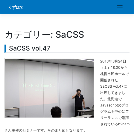
Skip
くずはて
to
content
カテゴリー:
SaCSS
SaCSS vol.47
2013年8月24日
（土）18:00から
札幌市民ホールで
開催された
SaCSS vol.47に
出席してきまし
た。北海道で
Javascriptのプロ
グラムを中心にフ
リーランスで活躍
されているh2ham
さん主催のセミナーです。そのまとめとなります。