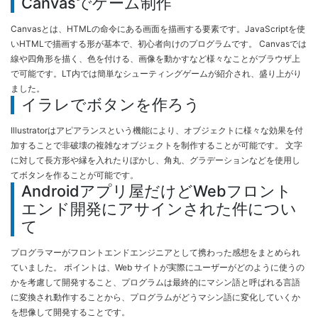
Canvasでゲーム制作
Canvasとは、HTMLの命令にある画面を描画する要素です。JavaScriptを使
いHTMLで描画する形が基本で、初心者向けのプログラムです。 Canvasでは
線や四角形を描く、色を付ける、画像を動かすなど様々なことがブラウザ上
で可能です。LT内では簡単なシューティングゲームが紹介され、盛り上がり
ました。
イラレでボタンを作ろう
Illustratorはアピアランスという機能により、オブジェクトに様々な効果を付
加することで非破壊の複雑なオブジェクトを制作することが可能です。 文字
に対して長方形や縁を入れたりぼかし、角丸、グラデーションなどを使用し
てボタンを作ることが可能です。
Androidアプリ屋だけどWebフロント
エンド開発にアサインされた件につい
て
プログラマーがフロントエンドエンジニアとして携わった感想をまとめられ
ていました。 ポイントは、Web サイトが実際にユーザーがどのように使うの
かを考慮して開発すること、プログラムは最終的にマシン語と呼ばれる言語
に変換され動作することから、プログラムがどうマシン語に変化していくか
を想像して開発することです。