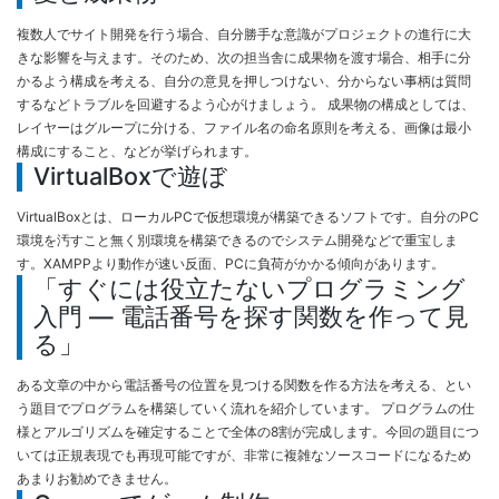
複数人でサイト開発を行う場合、自分勝手な意識がプロジェクトの進行に大
きな影響を与えます。そのため、次の担当舎に成果物を渡す場合、相手に分
かるよう構成を考える、自分の意見を押しつけない、分からない事柄は質問
するなどトラブルを回避するよう心がけましょう。 成果物の構成としては、
レイヤーはグループに分ける、ファイル名の命名原則を考える、画像は最小
構成にすること、などが挙げられます。
VirtualBoxで遊ぼ
VirtualBoxとは、ローカルPCで仮想環境が構築できるソフトです。自分のPC
環境を汚すこと無く別環境を構築できるのでシステム開発などで重宝しま
す。XAMPPより動作が速い反面、PCに負荷がかかる傾向があります。
「すぐには役立たないプログラミング
入門 — 電話番号を探す関数を作って見
る」
ある文章の中から電話番号の位置を見つける関数を作る方法を考える、とい
う題目でプログラムを構築していく流れを紹介しています。 プログラムの仕
様とアルゴリズムを確定することで全体の8割が完成します。今回の題目につ
いては正規表現でも再現可能ですが、非常に複雑なソースコードになるため
あまりお勧めできません。