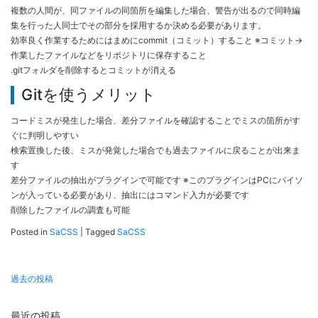
複数の人間が、同ファイルの同箇所を編集した場合、警告が出るので同時編
集を行った人同士でその部分を採用するか決める必要があります。
効率良く作業するためにはまめにcommit（コミット）すること ※コミット→
作業したファイルなどをリポジトリに保存すること
.gitフォルダを削除するとコミットが消える
Gitを使うメリット
コードミスが発生した場合、差分ファイルを確認することでミスの箇所がす
ぐに判明しやすい
検索置換した後、ミスが発覚した場合でも過去ファイルに戻ることが出来ま
す
差分ファイルの抽出がプラグインで可能です ※このプラグインはPCにパイソ
ンが入っている必要があり、抽出にはコマンド入力が必要です
削除したファイルの調査も可能
Posted in
SaCSS
|
Tagged
SaCSS
投
過去の投稿
稿
ナ
最近の投稿