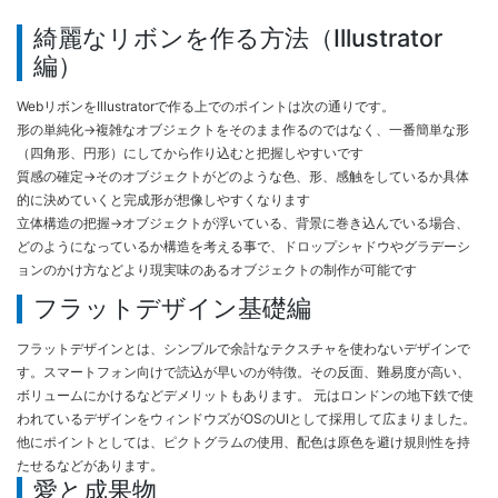
綺麗なリボンを作る方法（Illustrator
編）
WebリボンをIllustratorで作る上でのポイントは次の通りです。
形の単純化→複雑なオブジェクトをそのまま作るのではなく、一番簡単な形
（四角形、円形）にしてから作り込むと把握しやすいです
質感の確定→そのオブジェクトがどのような色、形、感触をしているか具体
的に決めていくと完成形が想像しやすくなります
立体構造の把握→オブジェクトが浮いている、背景に巻き込んでいる場合、
どのようになっているか構造を考える事で、ドロップシャドウやグラデーシ
ョンのかけ方などより現実味のあるオブジェクトの制作が可能です
フラットデザイン基礎編
フラットデザインとは、シンプルで余計なテクスチャを使わないデザインで
す。スマートフォン向けで読込が早いのが特徴。その反面、難易度が高い、
ボリュームにかけるなどデメリットもあります。 元はロンドンの地下鉄で使
われているデザインをウィンドウズがOSのUIとして採用して広まりました。
他にポイントとしては、ピクトグラムの使用、配色は原色を避け規則性を持
たせるなどがあります。
愛と成果物