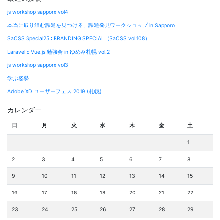
ビ
js workshop sapporo vol4
ゲ
本当に取り組む課題を見つける、課題発見ワークショップ in Sapporo
ー
SaCSS Special25 : BRANDING SPECIAL（SaCSS vol.108）
シ
Laravel x Vue.js 勉強会 in ゆめみ札幌 vol.2
ョ
js workshop sapporo vol3
ン
学ぶ姿勢
Adobe XD ユーザーフェス 2019 (札幌)
カレンダー
日
月
火
水
木
金
土
1
2
3
4
5
6
7
8
9
10
11
12
13
14
15
16
17
18
19
20
21
22
23
24
25
26
27
28
29