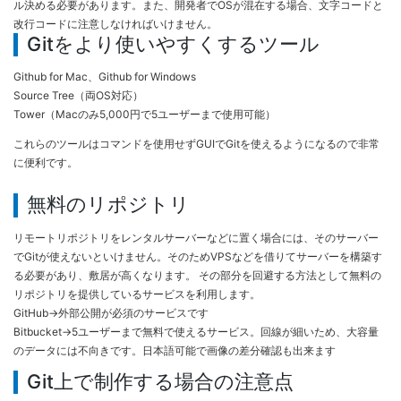
ル決める必要があります。また、開発者でOSが混在する場合、文字コードと
改行コードに注意しなければいけません。
Gitをより使いやすくするツール
Github for Mac、Github for Windows
Source Tree（両OS対応）
Tower（Macのみ5,000円で5ユーザーまで使用可能）
これらのツールはコマンドを使用せずGUIでGitを使えるようになるので非常
に便利です。
無料のリポジトリ
リモートリポジトリをレンタルサーバーなどに置く場合には、そのサーバー
でGitが使えないといけません。そのためVPSなどを借りてサーバーを構築す
る必要があり、敷居が高くなります。 その部分を回避する方法として無料の
リポジトリを提供しているサービスを利用します。
GitHub→外部公開が必須のサービスです
Bitbucket→5ユーザーまで無料で使えるサービス。回線が細いため、大容量
のデータには不向きです。日本語可能で画像の差分確認も出来ます
Git上で制作する場合の注意点