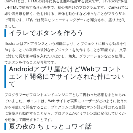
Canvasとは、HTMLの命令にある画面を描画する要素です。JavaScriptを使
いHTMLで描画する形が基本で、初心者向けのプログラムです。 Canvasでは
線や四角形を描く、色を付ける、画像を動かすなど様々なことがブラウザ上
で可能です。LT内では簡単なシューティングゲームが紹介され、盛り上がり
ました。
イラレでボタンを作ろう
Illustratorはアピアランスという機能により、オブジェクトに様々な効果を付
加することで非破壊の複雑なオブジェクトを制作することが可能です。 文字
に対して長方形や縁を入れたりぼかし、角丸、グラデーションなどを使用し
てボタンを作ることが可能です。
Androidアプリ屋だけどWebフロント
エンド開発にアサインされた件につい
て
プログラマーがフロントエンドエンジニアとして携わった感想をまとめられ
ていました。 ポイントは、Web サイトが実際にユーザーがどのように使うの
かを考慮して開発すること、プログラムは最終的にマシン語と呼ばれる言語
に変換され動作することから、プログラムがどうマシン語に変化していくか
を想像して開発することです。
夏の夜の ちょっとコワイ話