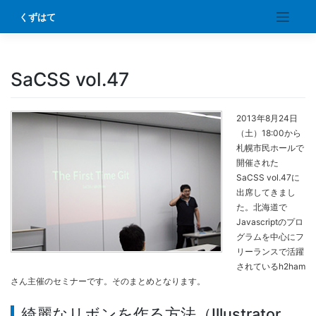
Skip
くずはて
to
content
SaCSS vol.47
2013年8月24日
（土）18:00から
札幌市民ホールで
開催された
SaCSS vol.47に
出席してきまし
た。北海道で
Javascriptのプロ
グラムを中心にフ
リーランスで活躍
されているh2ham
さん主催のセミナーです。そのまとめとなります。
綺麗なリボンを作る方法（Illustrator