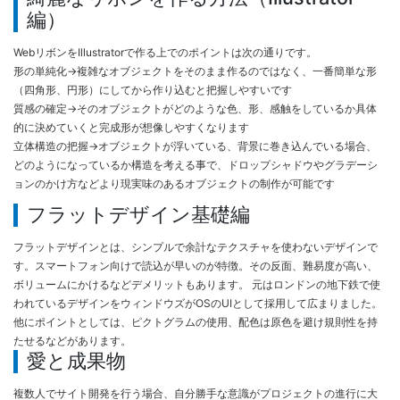
編）
WebリボンをIllustratorで作る上でのポイントは次の通りです。
形の単純化→複雑なオブジェクトをそのまま作るのではなく、一番簡単な形
（四角形、円形）にしてから作り込むと把握しやすいです
質感の確定→そのオブジェクトがどのような色、形、感触をしているか具体
的に決めていくと完成形が想像しやすくなります
立体構造の把握→オブジェクトが浮いている、背景に巻き込んでいる場合、
どのようになっているか構造を考える事で、ドロップシャドウやグラデーシ
ョンのかけ方などより現実味のあるオブジェクトの制作が可能です
フラットデザイン基礎編
フラットデザインとは、シンプルで余計なテクスチャを使わないデザインで
す。スマートフォン向けで読込が早いのが特徴。その反面、難易度が高い、
ボリュームにかけるなどデメリットもあります。 元はロンドンの地下鉄で使
われているデザインをウィンドウズがOSのUIとして採用して広まりました。
他にポイントとしては、ピクトグラムの使用、配色は原色を避け規則性を持
たせるなどがあります。
愛と成果物
複数人でサイト開発を行う場合、自分勝手な意識がプロジェクトの進行に大