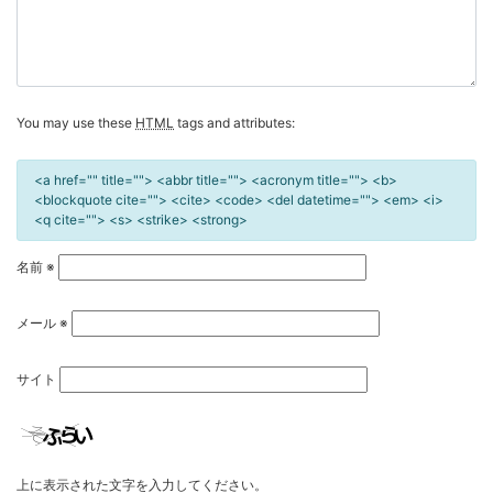
You may use these
HTML
tags and attributes:
<a href="" title=""> <abbr title=""> <acronym title=""> <b>
<blockquote cite=""> <cite> <code> <del datetime=""> <em> <i>
<q cite=""> <s> <strike> <strong>
名前
※
メール
※
サイト
上に表示された文字を入力してください。