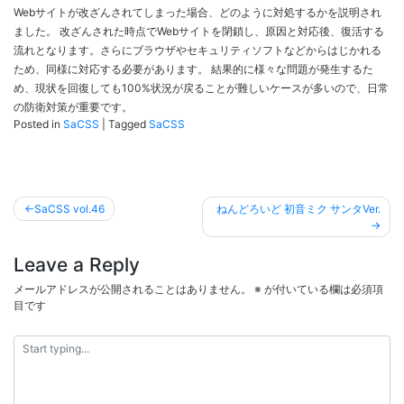
Webサイトが改ざんされてしまった場合、どのように対処するかを説明され
ました。 改ざんされた時点でWebサイトを閉鎖し、原因と対応後、復活する
流れとなります。さらにブラウザやセキュリティソフトなどからはじかれる
ため、同様に対応する必要があります。 結果的に様々な問題が発生するた
め、現状を回復しても100%状況が戻ることが難しいケースが多いので、日常
の防衛対策が重要です。
Posted in
SaCSS
|
Tagged
SaCSS
投
SaCSS vol.46
ねんどろいど 初音ミク サンタVer.
稿
ナ
Leave a Reply
ビ
メールアドレスが公開されることはありません。
※
が付いている欄は必須項
ゲ
目です
ー
シ
ョ
ン