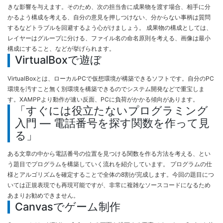
きな影響を与えます。そのため、次の担当舎に成果物を渡す場合、相手に分
かるよう構成を考える、自分の意見を押しつけない、分からない事柄は質問
するなどトラブルを回避するよう心がけましょう。 成果物の構成としては、
レイヤーはグループに分ける、ファイル名の命名原則を考える、画像は最小
構成にすること、などが挙げられます。
VirtualBoxで遊ぼ
VirtualBoxとは、ローカルPCで仮想環境が構築できるソフトです。自分のPC
環境を汚すこと無く別環境を構築できるのでシステム開発などで重宝しま
す。XAMPPより動作が速い反面、PCに負荷がかかる傾向があります。
「すぐには役立たないプログラミング
入門 — 電話番号を探す関数を作って見
る」
ある文章の中から電話番号の位置を見つける関数を作る方法を考える、とい
う題目でプログラムを構築していく流れを紹介しています。 プログラムの仕
様とアルゴリズムを確定することで全体の8割が完成します。今回の題目につ
いては正規表現でも再現可能ですが、非常に複雑なソースコードになるため
あまりお勧めできません。
Canvasでゲーム制作