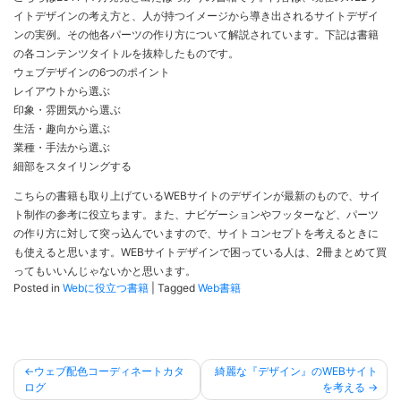
イトデザインの考え方と、人が持つイメージから導き出されるサイトデザイ
ンの実例。その他各パーツの作り方について解説されています。下記は書籍
の各コンテンツタイトルを抜粋したものです。
ウェブデザインの6つのポイント
レイアウトから選ぶ
印象・雰囲気から選ぶ
生活・趣向から選ぶ
業種・手法から選ぶ
細部をスタイリングする
こちらの書籍も取り上げているWEBサイトのデザインが最新のもので、サイ
ト制作の参考に役立ちます。また、ナビゲーションやフッターなど、パーツ
の作り方に対して突っ込んでいますので、サイトコンセプトを考えるときに
も使えると思います。WEBサイトデザインで困っている人は、2冊まとめて買
ってもいいんじゃないかと思います。
Posted in
Webに役立つ書籍
|
Tagged
Web書籍
投
ウェブ配色コーディネートカタ
綺麗な『デザイン』のWEBサイト
稿
ログ
を考える