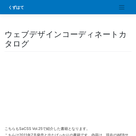
Skip
くずはて
to
content
ウェブデザインコーディネートカ
タログ
こちらもSaCSS Vol.25で紹介した書籍となります。
こちらは2011年7月発売と出たばっかりの書籍です。内容は、現在のWEBサ