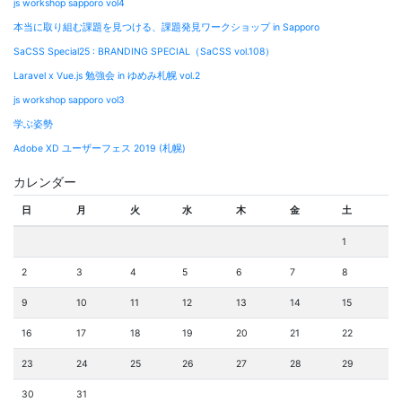
js workshop sapporo vol4
本当に取り組む課題を見つける、課題発見ワークショップ in Sapporo
SaCSS Special25 : BRANDING SPECIAL（SaCSS vol.108）
Laravel x Vue.js 勉強会 in ゆめみ札幌 vol.2
js workshop sapporo vol3
学ぶ姿勢
Adobe XD ユーザーフェス 2019 (札幌)
カレンダー
日
月
火
水
木
金
土
1
2
3
4
5
6
7
8
9
10
11
12
13
14
15
16
17
18
19
20
21
22
23
24
25
26
27
28
29
30
31