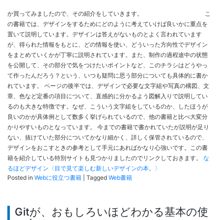
か買ってみましたので、その紹介をしていきます。
こ
の書籍では、デザインをするためにどのように考えていけば良いかに重点を
置いて説明しています。デザインは答えがないものとよく言われています
が、得られた情報をもとに、どの情報を使い、どういった方向性でデザイン
をまとめていくかが丁寧に説明されています。また、制作の過程途中の状態
を公開して、その部分で気をつけたいポイントなど、このチラシはどうやっ
て作ったんだろう？という、いつも疑問に思う部分についても具体的に書か
れています。 ページの後半では、デザインで必要な文字組や写真の構図、文
章、色など定番の項目について、直感的に分かるよう図解入りで説明してい
るのも大きな特徴です。なぜ、こういう文字組をしているのか、したほうが
良いのかが具体例として数多く挙げられているので、他の書籍と比べ大変分
かりやすいものとなっています。 今までの書籍で書かれていたが説明が足り
ない、抜けていた部分についてかなり細かく、詳しく保管されているので、
デザインをおこすときの参考として手元にあればかなり心強いです。この書
籍を紹介している特別サイトも見つかりましたのでリンクしておきます。
な
るほどデザイン〈目で見て楽しむ新しいデザインの本。〉
Posted in
Webに役立つ書籍
|
Tagged
Web書籍
Gitが、おもしろいほどわかる基本の使