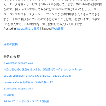
ん。データを置くサービスはBitbucketを使っています。Githubが非公開有償
なので、個人レベルでやってみるにはBitbucketの方がいいでしょう。 マー
ジ、コンフリクト、スタッシュ、ブランチなど専門用語がたくさんでてきま
すが、丁寧に解説されているのでさほど困ることは無いと思います。仕事で
Gitを導入する、Gitの機能を一通り把握してみたい人向けです。
Posted in
Webに役立つ書籍
|
Tagged
Web書籍
投
過去の投稿
稿
ナ
最近の投稿
ビ
js workshop sapporo vol4
ゲ
本当に取り組む課題を見つける、課題発見ワークショップ in Sapporo
ー
SaCSS Special25 : BRANDING SPECIAL（SaCSS vol.108）
シ
Laravel x Vue.js 勉強会 in ゆめみ札幌 vol.2
ョ
js workshop sapporo vol3
ン
学ぶ姿勢
Adobe XD ユーザーフェス 2019 (札幌)