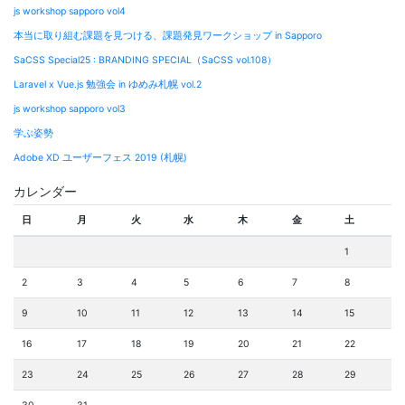
js workshop sapporo vol4
本当に取り組む課題を見つける、課題発見ワークショップ in Sapporo
SaCSS Special25 : BRANDING SPECIAL（SaCSS vol.108）
Laravel x Vue.js 勉強会 in ゆめみ札幌 vol.2
js workshop sapporo vol3
学ぶ姿勢
Adobe XD ユーザーフェス 2019 (札幌)
カレンダー
日
月
火
水
木
金
土
1
2
3
4
5
6
7
8
9
10
11
12
13
14
15
16
17
18
19
20
21
22
23
24
25
26
27
28
29