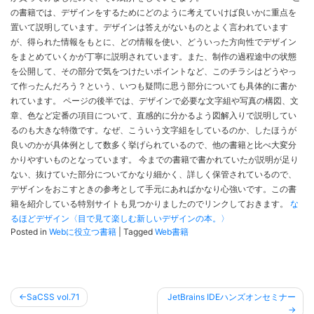
の書籍では、デザインをするためにどのように考えていけば良いかに重点を
置いて説明しています。デザインは答えがないものとよく言われています
が、得られた情報をもとに、どの情報を使い、どういった方向性でデザイン
をまとめていくかが丁寧に説明されています。また、制作の過程途中の状態
を公開して、その部分で気をつけたいポイントなど、このチラシはどうやっ
て作ったんだろう？という、いつも疑問に思う部分についても具体的に書か
れています。 ページの後半では、デザインで必要な文字組や写真の構図、文
章、色など定番の項目について、直感的に分かるよう図解入りで説明してい
るのも大きな特徴です。なぜ、こういう文字組をしているのか、したほうが
良いのかが具体例として数多く挙げられているので、他の書籍と比べ大変分
かりやすいものとなっています。 今までの書籍で書かれていたが説明が足り
ない、抜けていた部分についてかなり細かく、詳しく保管されているので、
デザインをおこすときの参考として手元にあればかなり心強いです。この書
籍を紹介している特別サイトも見つかりましたのでリンクしておきます。
な
るほどデザイン〈目で見て楽しむ新しいデザインの本。〉
Posted in
Webに役立つ書籍
|
Tagged
Web書籍
投
SaCSS vol.71
JetBrains IDEハンズオンセミナー
稿