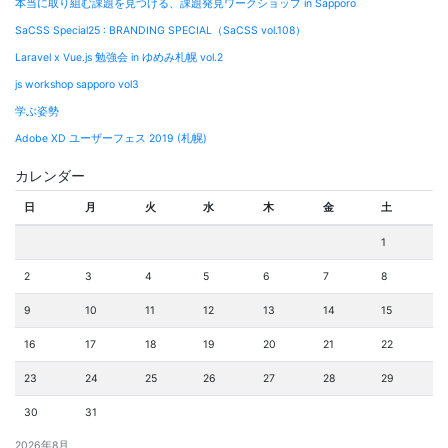
本当に取り組む課題を見つける、課題発見ワークショップ in Sapporo
SaCSS Special25 : BRANDING SPECIAL（SaCSS vol.108）
Laravel x Vue.js 勉強会 in ゆめみ札幌 vol.2
js workshop sapporo vol3
学ぶ姿勢
Adobe XD ユーザーフェス 2019 (札幌)
カレンダー
日
月
火
水
木
金
土
1
2
3
4
5
6
7
8
9
10
11
12
13
14
15
16
17
18
19
20
21
22
23
24
25
26
27
28
29
30
31
2026年8月