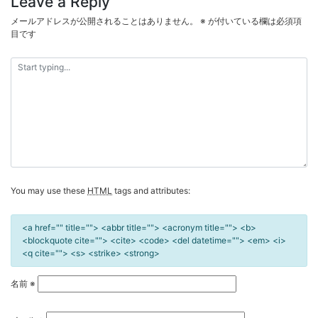
Leave a Reply
ナ
ビ
メールアドレスが公開されることはありません。
※
が付いている欄は必須項
目です
ゲ
ー
シ
ョ
ン
You may use these
HTML
tags and attributes:
<a href="" title=""> <abbr title=""> <acronym title=""> <b>
<blockquote cite=""> <cite> <code> <del datetime=""> <em> <i>
<q cite=""> <s> <strike> <strong>
名前
※