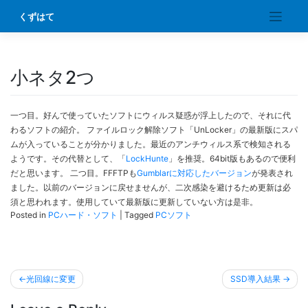
Skip
くずはて
to
content
小ネタ2つ
一つ目。好んで使っていたソフトにウィルス疑惑が浮上したので、それに代
わるソフトの紹介。 ファイルロック解除ソフト「UnLocker」の最新版にスパ
ムが入っていることが分かりました。最近のアンチウィルス系で検知される
ようです。その代替として、「
LockHunte
」を推奨。64bit版もあるので便利
だと思います。 二つ目。FFFTPも
Gumblarに対応したバージョン
が発表され
ました。以前のバージョンに戻せませんが、二次感染を避けるため更新は必
須と思われます。使用していて最新版に更新していない方は是非。
Posted in
PCハード・ソフト
|
Tagged
PCソフト
投
光回線に変更
SSD導入結果
稿