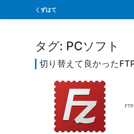
Skip
くずはて
to
content
タグ:
PCソフト
切り替えて良かったFTPク
FT