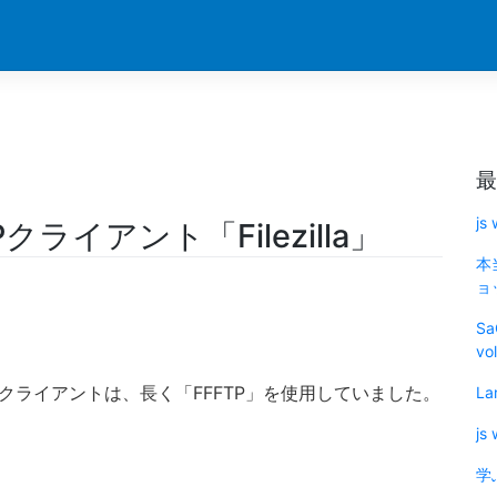
最
js
ライアント「Filezilla」
本
ョッ
Sa
vo
Pクライアントは、長く「FFFTP」を使用していました。
La
js
学