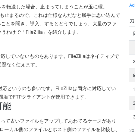
Ad
ルを転送した場合、止まってしまうことが玉に瑕。
を使っても止まるので、これは仕様なんだなと勝手に思い込んで
カ
」が良いことを聞き、導入。するとどうでしょう、大量のファ
けで「FileZilla」を紹介します。
していないものをあります。FileZillaはネイティブで
問題なく使えます。
というのも多いです。FileZillaは両方に対応してい
環境でFTPクライアントが使用できます。
可能
違って古いファイルをアップしてあわてるケースがあり
ためにローカル側のファイルとホスト側のファイルを比較し、
2