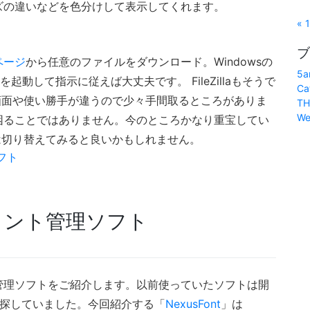
ズの違いなどを色分けして表示してくれます。
« 
ブ
ページ
から任意のファイルをダウンロード。Windowsの
5a
動して指示に従えば大丈夫です。 FileZillaもそうで
Ca
画面や使い勝手が違うので少々手間取るところがありま
TH
We
困ることではありません。今のところかなり重宝してい
は切り替えてみると良いかもしれません。
フト
フォント管理ソフト
管理ソフトをご紹介します。以前使っていたソフトは開
を探していました。今回紹介する「
NexusFont
」は