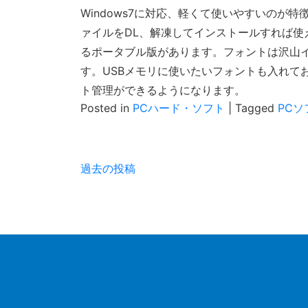
Windows7に対応、軽くて使いやすいのが特
ァイルをDL、解凍してインストールすれば使
るポータブル版があります。フォントは沢山
す。USBメモリに使いたいフォントも入れて
ト管理ができるようになります。
Posted in
PCハード・ソフト
|
Tagged
PCソ
投
過去の投稿
稿
ナ
ビ
ゲ
ー