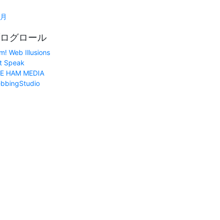
1月
ログロール
m! Web Illusions
t Speak
E HAM MEDIA
bbingStudio