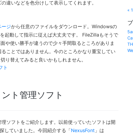
ズの違いなどを色分けして表示してくれます。
« 
ブ
ページ
から任意のファイルをダウンロード。Windowsの
5a
動して指示に従えば大丈夫です。 FileZillaもそうで
Ca
画面や使い勝手が違うので少々手間取るところがありま
TH
We
困ることではありません。今のところかなり重宝してい
は切り替えてみると良いかもしれません。
フト
フォント管理ソフト
管理ソフトをご紹介します。以前使っていたソフトは開
を探していました。今回紹介する「
NexusFont
」は