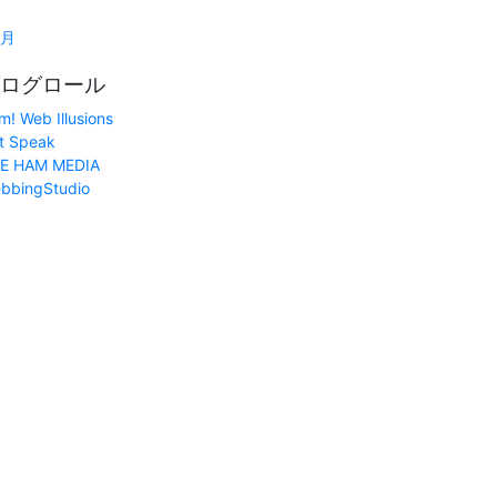
1月
ログロール
m! Web Illusions
t Speak
E HAM MEDIA
bbingStudio