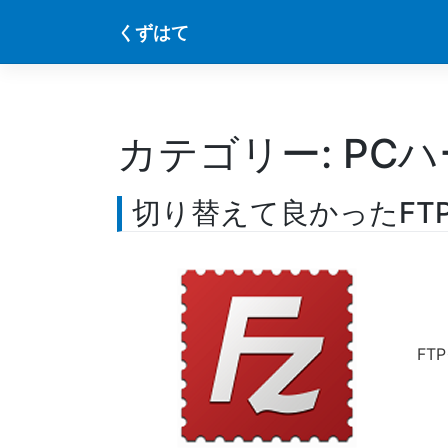
Skip
くずはて
to
content
カテゴリー:
PC
切り替えて良かったFTPク
FT