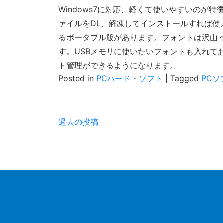
Windows7に対応、軽くて使いやすいのが特
ァイルをDL、解凍してインストールすれば使
るポータブル版があります。フォントは沢山
す。USBメモリに使いたいフォントも入れて
ト管理ができるようになります。
Posted in
PCハード・ソフト
|
Tagged
PCソ
投
過去の投稿
稿
ナ
ビ
ゲ
ー