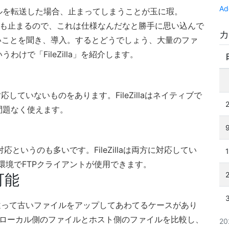
Ad
ルを転送した場合、止まってしまうことが玉に瑕。
を使っても止まるので、これは仕様なんだなと勝手に思い込んで
カ
」が良いことを聞き、導入。するとどうでしょう、大量のファ
けで「FileZilla」を紹介します。
していないものをあります。FileZillaはネイティブで
問題なく使えます。
というのも多いです。FileZillaは両方に対応してい
環境でFTPクライアントが使用できます。
可能
違って古いファイルをアップしてあわてるケースがあり
ためにローカル側のファイルとホスト側のファイルを比較し、
2