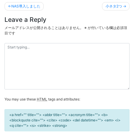
投
NAS導入しました
小ネタ2つ
稿
Leave a Reply
ナ
ビ
メールアドレスが公開されることはありません。
※
が付いている欄は必須項
目です
ゲ
ー
シ
ョ
ン
You may use these
HTML
tags and attributes:
<a href="" title=""> <abbr title=""> <acronym title=""> <b>
<blockquote cite=""> <cite> <code> <del datetime=""> <em> <i>
<q cite=""> <s> <strike> <strong>