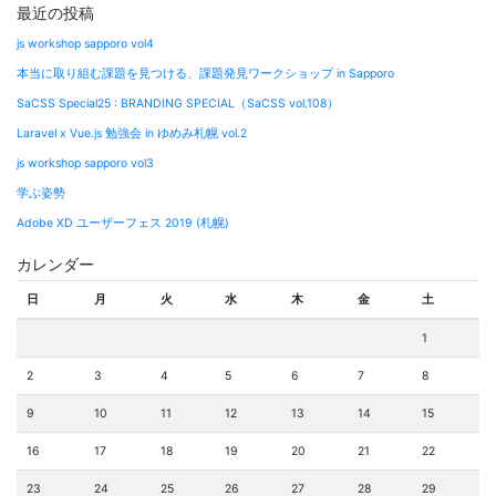
最近の投稿
js workshop sapporo vol4
本当に取り組む課題を見つける、課題発見ワークショップ in Sapporo
SaCSS Special25 : BRANDING SPECIAL（SaCSS vol.108）
Laravel x Vue.js 勉強会 in ゆめみ札幌 vol.2
js workshop sapporo vol3
学ぶ姿勢
Adobe XD ユーザーフェス 2019 (札幌)
カレンダー
日
月
火
水
木
金
土
1
2
3
4
5
6
7
8
9
10
11
12
13
14
15
16
17
18
19
20
21
22
23
24
25
26
27
28
29