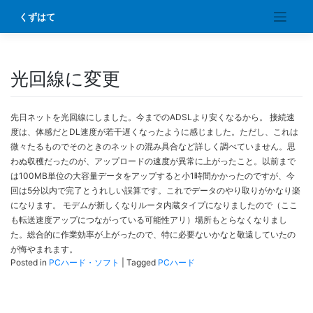
Skip
くずはて
to
content
光回線に変更
先日ネットを光回線にしました。今までのADSLより安くなるから。 接続速
度は、体感だとDL速度が若干遅くなったように感じました。ただし、これは
微々たるものでそのときのネットの混み具合など詳しく調べていません。思
わぬ収穫だったのが、アップロードの速度が異常に上がったこと。以前まで
は100MB単位の大容量データをアップすると小1時間かかったのですが、今
回は5分以内で完了とうれしい誤算です。これでデータのやり取りがかなり楽
になります。 モデムが新しくなりルータ内蔵タイプになりましたので（ここ
も転送速度アップにつながっている可能性アリ）場所もとらなくなりまし
た。総合的に作業効率が上がったので、特に必要ないかなと敬遠していたの
が悔やまれます。
Posted in
PCハード・ソフト
|
Tagged
PCハード