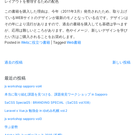
レイアウトを整理するための配色
この書籍を購入した理由は、今年（2011年3月）発売されたため、取り上げ
ているWEBサイトのデザインが最新のモノとなっている点です。デザインは
その年により流行がありますので、過去の書籍を購入しても基礎は学べます
が、応用は難しいところがあります。色やイメージ、新しいデザインを学び
たい方はご購入されることをお奨めします。
Posted in
Webに役立つ書籍
|
Tagged
Web書籍
投
過去の投稿
新しい投稿
稿
ナ
最近の投稿
ビ
js workshop sapporo vol4
ゲ
本当に取り組む課題を見つける、課題発見ワークショップ in Sapporo
ー
SaCSS Special25 : BRANDING SPECIAL（SaCSS vol.108）
シ
Laravel x Vue.js 勉強会 in ゆめみ札幌 vol.2
ョ
js workshop sapporo vol3
ン
学ぶ姿勢