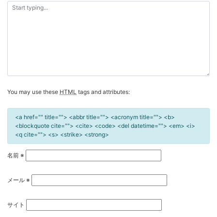
シ
ョ
ン
You may use these
HTML
tags and attributes:
<a href="" title=""> <abbr title=""> <acronym title=""> <b>
<blockquote cite=""> <cite> <code> <del datetime=""> <em> <i>
<q cite=""> <s> <strike> <strong>
名前
※
メール
※
サイト