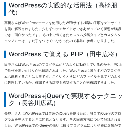
WordPressの実践的な活用法（高橋朋
代）
高橋さんは
WordPress
テーマを使用したWEBサイト構築の手順をデモサイト
を例に解説されました。少しずつデモサイトができあがっていく状態が確認
でき、面白かったです。その中で出てきたカスタム投稿タイプとカスタムタ
クソノミーは、まだ手をつけていなかったので非常に参考になりました。
WordPress で覚える PHP（田中広将）
田中さんは
WordPress
のプログラムがどのように動作しているのかを、PC上
で動作を追いかけながら解説されました。WordPressに限らずどのプログラ
ムも解析することは大事です。こういうときにどのファイルを見てどのよう
に処理しているか、確認できる環境を構築することが再確認できました。
WordPress+jQueryで実現するテクニッ
ク（長谷川広武）
長谷川さんはWordPressでは専用のjQueryを使うため、独自でjQueryのプロ
グラムを導入するときに問題となります。その回避方法について解説されま
した。WrodPressでのjQueryの扱いは扱うプログラムにより構築に影響がで