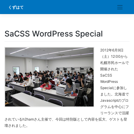
Skip
くずはて
to
content
SaCSS WordPress Special
2012年6月9日
（土）12:00から
札幌市民ホールで
開催された
SaCSS
WordPress
Specialに参加し
ました。北海道で
Javascriptのプロ
グラムを中心にフ
リーランスで活躍
されているh2hamさん主催で、今回は特別版として内容を拡大、ゲストも登
壇されました。