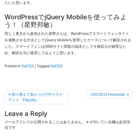
たいと思います。
WordPressでjQuery Mobileを使ってみよ
う！（星野邦敏）
同じく東京から参加された星野さんは、WordPressでスマートフォンサイト
を連動させる方法としてjQuery Mobileを使用したケースについて解説されま
した。スマートフォンはWEBサイト閲覧の端末として今後拡大が確実なた
め、解説を元に復習してみようと思います。
Posted in
SaCSS
|
Tagged
SaCSS
投
切り替えて良かったFTPクライ
OSC2012 Hokkaido
稿
アント「Filezilla」
ナ
Leave a Reply
ビ
メールアドレスが公開されることはありません。
※
が付いている欄は必須項
ゲ
目です
ー