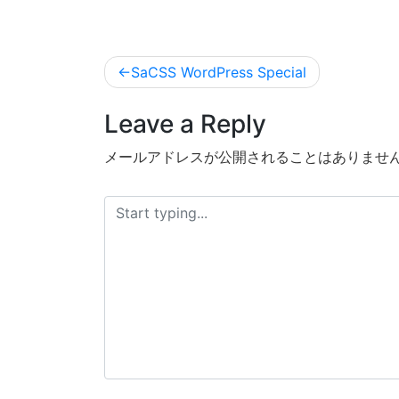
投
SaCSS WordPress Special
稿
Leave a Reply
ナ
ビ
メールアドレスが公開されることはありませ
ゲ
ー
シ
ョ
ン