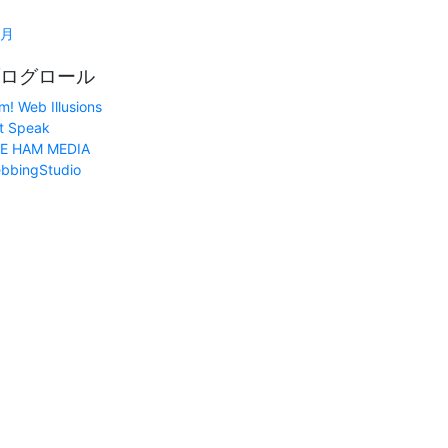
1月
ログロール
m! Web Illusions
t Speak
E HAM MEDIA
bbingStudio