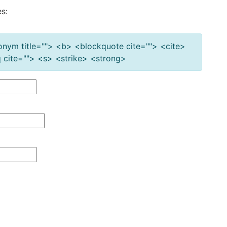
s:
cronym title=""> <b> <blockquote cite=""> <cite>
cite=""> <s> <strike> <strong>