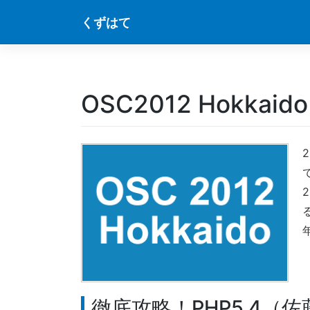
Skip
くずはて
to
content
OSC2012 Hokkaido
徹底攻略！PHP5.4（佐