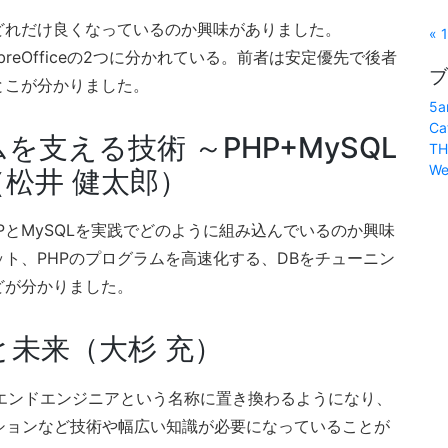
どれだけ良くなっているのか興味がありました。
« 
ceとLibreOfficeの2つに分かれている。前者は安定優先で後者
ブ
とこが分かりました。
5a
Ca
支える技術 ～PHP+MySQL
TH
We
松井 健太郎）
PとMySQLを実践でどのように組み込んでいるのか興味
ト、PHPのプログラムを高速化する、DBをチューニン
どが分かりました。
未来（大杉 充）
エンドエンジニアという名称に置き換わるようになり、
ニメーションなど技術や幅広い知識が必要になっていることが