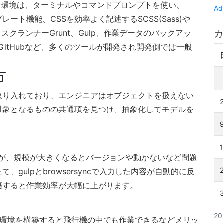
制作環境は、ターミナルやコマンドプロンプトを使い、
Ad
プレート機能、CSSを効率よく記述するSCSS(Sass)や
カ
タスクランナーGrunt、Gulp、作業データのバックアッ
GitHubなど、多くのツールが開発され開発側では一般
方
取り入れており、エンジニアはオブジェクトを扱えない
対象となるものの共通項を見つけ、抽象化してモデルを
るが、規模が大きくなるとバージョンや動かないなど問題
gulpとbrowsersyncで入力した内容が自動的に反
築すると作業効率が大幅に上がります。
2
作業環境を構築すると飛行機の中でも作業できるなどメリッ