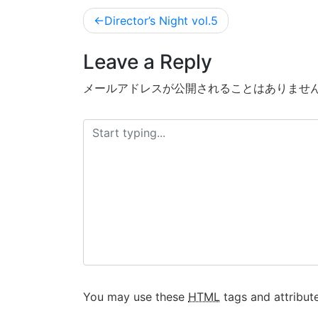
投
Director’s Night vol.5
稿
Leave a Reply
ナ
ビ
メールアドレスが公開されることはありませ
ゲ
ー
シ
ョ
ン
You may use these
HTML
tags and attribute