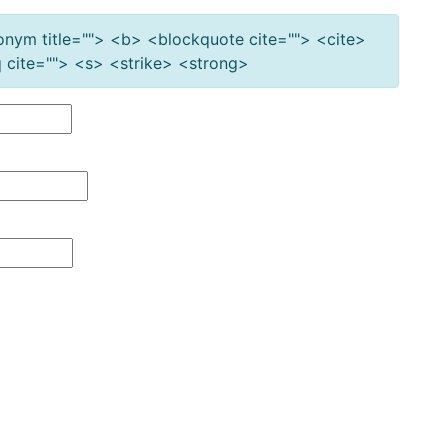
cronym title=""> <b> <blockquote cite=""> <cite>
cite=""> <s> <strike> <strong>