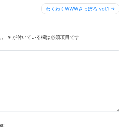
わくわくWWWさっぽろ vol.1
ん。
※
が付いている欄は必須項目です
s: