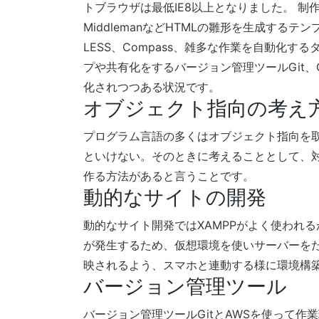
トブラウザは最低IE8以上となりました。 
MiddlemanなどHTMLの雛形を生成するテン
LESS、Compass、雑多な作業を自動化する
プや共有化をするバージョン管理ツールGit、
化されつつある状況です。
オブジェクト指向の考え
プログラム言語の多くはオブジェクト指向を
といけない。そのときに考えることとして、
作る方法があると言うことです。
動的なサイトの開発
動的なサイト開発ではXAMPPがよく使われ
が発生するため、仮想環境を使いサーバーをたて、
映されるよう、スマホと連動する様に環境構
バージョン管理ツール
バージョン管理ツールGitとAWSを使って