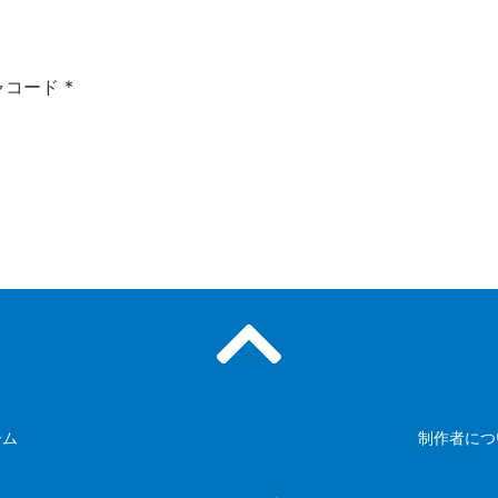
ャコード
*
ーム
制作者につ