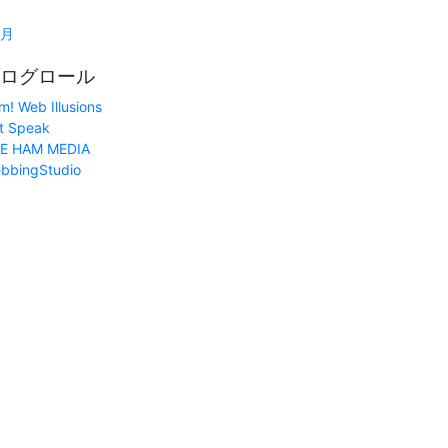
1月
ログロール
m! Web Illusions
t Speak
E HAM MEDIA
bbingStudio