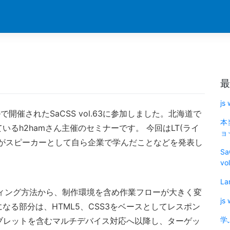
最
js
民ホールで開催されたSaCSS vol.63に参加しました。北海道で
本
るh2hamさん主催のセミナーです。 今回はLT(ライ
ョッ
名がスピーカーとして自ら企業で学んだことなどを発表し
Sa
vo
La
ディング方法から、制作環境を含め作業フローが大きく変
js
る部分は、HTML5、CSS3をベースとしてレスポン
学
ブレットを含むマルチデバイス対応へ以降し、ターゲッ