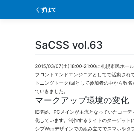
Skip
くずはて
to
content
SaCSS vol.63
2015/03/07(土)18:00-21:00に札幌市
フロントエンドエンジニアとしてで活動されてい
トニングトーク)回として参加者の中から数
ていきました。
マークアップ環境の変化
IE準拠、PCメインが主流となっていたコー
化しています。制作するサイトのターゲットにな
シブWebデザインでの組み立てでスマホやタ