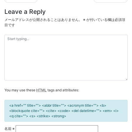
稿
Leave a Reply
ナ
ビ
メールアドレスが公開されることはありません。
※
が付いている欄は必須項
目です
ゲ
ー
シ
ョ
ン
You may use these
HTML
tags and attributes:
<a href="" title=""> <abbr title=""> <acronym title=""> <b>
<blockquote cite=""> <cite> <code> <del datetime=""> <em> <i>
<q cite=""> <s> <strike> <strong>
名前
※