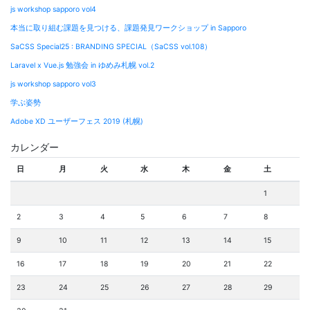
js workshop sapporo vol4
本当に取り組む課題を見つける、課題発見ワークショップ in Sapporo
SaCSS Special25 : BRANDING SPECIAL（SaCSS vol.108）
Laravel x Vue.js 勉強会 in ゆめみ札幌 vol.2
js workshop sapporo vol3
学ぶ姿勢
Adobe XD ユーザーフェス 2019 (札幌)
カレンダー
日
月
火
水
木
金
土
1
2
3
4
5
6
7
8
9
10
11
12
13
14
15
16
17
18
19
20
21
22
23
24
25
26
27
28
29