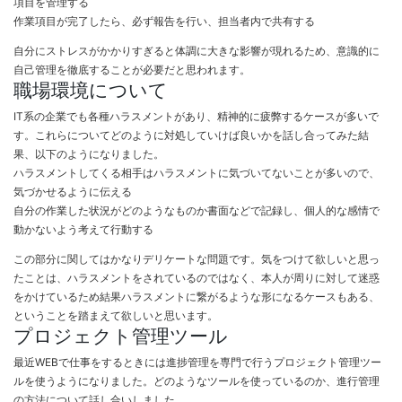
項目を管理する
作業項目が完了したら、必ず報告を行い、担当者内で共有する
自分にストレスがかかりすぎると体調に大きな影響が現れるため、意識的に
自己管理を徹底することが必要だと思われます。
職場環境について
IT系の企業でも各種ハラスメントがあり、精神的に疲弊するケースが多いで
す。これらについてどのように対処していけば良いかを話し合ってみた結
果、以下のようになりました。
ハラスメントしてくる相手はハラスメントに気づいてないことが多いので、
気づかせるように伝える
自分の作業した状況がどのようなものか書面などで記録し、個人的な感情で
動かないよう考えて行動する
この部分に関してはかなりデリケートな問題です。気をつけて欲しいと思っ
たことは、ハラスメントをされているのではなく、本人が周りに対して迷惑
をかけているため結果ハラスメントに繋がるような形になるケースもある、
ということを踏まえて欲しいと思います。
プロジェクト管理ツール
最近WEBで仕事をするときには進捗管理を専門で行うプロジェクト管理ツー
ルを使うようになりました。どのようなツールを使っているのか、進行管理
の方法について話し合いしました。