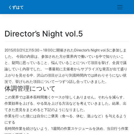
Skip
くずはて
to
content
Director’s Night vol.5
2015/03/21(土)15:30～18:00に開催されたDirector’s Night vol.5に参加しま
した。 今回の内容は、参加された方が業界内で働いている中で知りたいこ
と、疑問に思っていること、悩んでいることについて項目を挙げ、全員で議
論していく内容でした。 一番最初に主催者からサプライズな発言が出て盛り
上がりを見せる中、沢山の項目が上がり到底時間内では終わりそうにない状
況で、挙げられた項目について一つずつ話し合っていきました。
体調管理について
この業界では基本長時間働くケースが珍しくありません。それらを減らす、
作業効率を上げる、やる気を上げる方法などを考えていきました。結果、出
てきた意見をまとめると下記のようになりました。
作業を行った後には自分にご褒美（食べる、休む、遊ぶなど）を与えるよう
にする
長時間作業を続けないよう、1週間の作業スケジュールを決め、当日行う作業