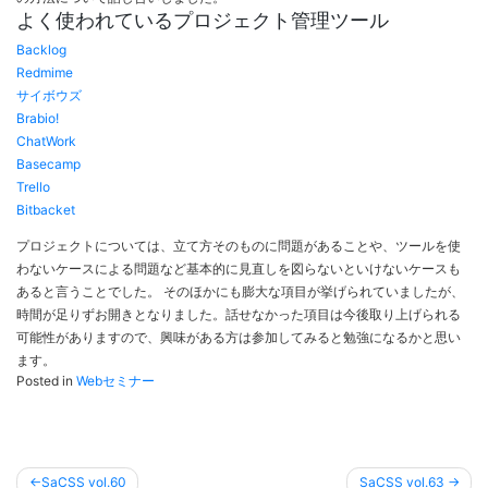
よく使われているプロジェクト管理ツール
Backlog
Redmime
サイボウズ
Brabio!
ChatWork
Basecamp
Trello
Bitbacket
プロジェクトについては、立て方そのものに問題があることや、ツールを使
わないケースによる問題など基本的に見直しを図らないといけないケースも
あると言うことでした。 そのほかにも膨大な項目が挙げられていましたが、
時間が足りずお開きとなりました。話せなかった項目は今後取り上げられる
可能性がありますので、興味がある方は参加してみると勉強になるかと思い
ます。
Posted in
Webセミナー
投
SaCSS vol.60
SaCSS vol.63