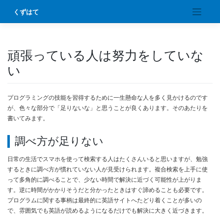
Skip
くずはて
to
content
頑張っている人は努力をしていな
い
プログラミングの技能を習得するために一生懸命な人を多く見かけるのです
が、色々な部分で「足りないな」と思うことが良くあります。そのあたりを
書いてみます。
調べ方が足りない
日常の生活でスマホを使って検索する人はたくさんいると思いますが、勉強
するときに調べ方が慣れていない人が見受けられます。複合検索を上手に使
って多角的に調べることで、少ない時間で解決に近づく可能性が上がりま
す。逆に時間がかかりそうだと分かったときはすぐ諦めることも必要です。
プログラムに関する事柄は最終的に英語サイトへたどり着くことが多いの
で、雰囲気でも英語が読めるようになるだけでも解決に大きく近づきます。