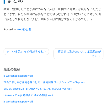
まとめ
結局、勉強したことが身につかない人は「圧倒的に努力」が足りないんだと
思います。自分が本当に必要なことでやらなければいけないことに対して言
い訳をして何もしない人は、周りからは評価は大きく下がるでしょう。
Posted in
Web初心者
投
「やる気」って何だろうね？
IT業界に進みたい人には温度差が
稿
ある
ナ
ビ
最近の投稿
ゲ
js workshop sapporo vol4
ー
本当に取り組む課題を見つける、課題発見ワークショップ in Sapporo
シ
SaCSS Special25 : BRANDING SPECIAL（SaCSS vol.108）
ョ
Laravel x Vue.js 勉強会 in ゆめみ札幌 vol.2
ン
js workshop sapporo vol3