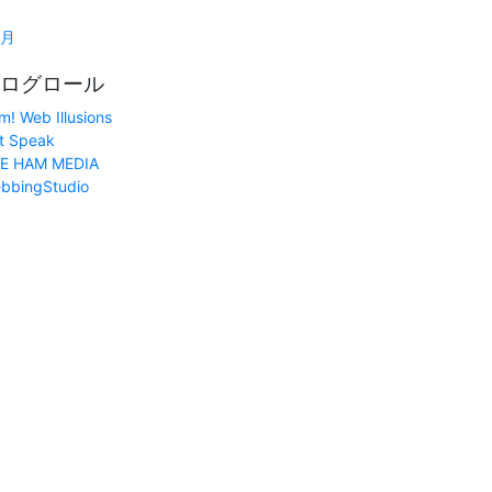
1月
ログロール
m! Web Illusions
t Speak
E HAM MEDIA
bbingStudio