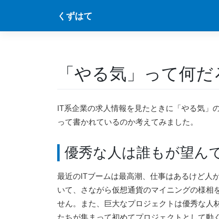
Skip
くずはて
to
content
「やる気」って何だ
IT系企業の求人情報を見たときに「やる気」
って書かれているのか考えてみました。
優秀な人は誰もが望ん
最近のITブームは最高潮、仕事はあるけど人
いて、さながら仮想通貨のマイニングの様相
せん。また、巨大なプロジェクトは優秀な人
たちが集まって初めてプロジェクトとして動