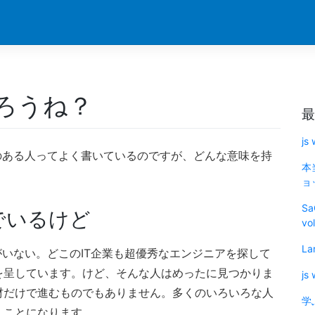
ろうね？
最
js
のある人ってよく書いているのですが、どんな意味を持
本
ョッ
Sa
でいるけど
vo
La
がいない。どこのIT企業も超優秀なエンジニアを探して
を呈しています。けど、そんな人はめったに見つかりま
js
材だけで進むものでもありません。多くのいろいろな人
学
くことになります。