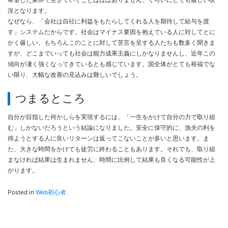
況となります。
なぜなら、「会社は自社に利益をもたらしてくれる人を期待して給与を渡
す」システムだからです。社会はマイナス要因を抱えている人に対してとに
かく厳しい。もちろんこのことに対して苦言を呈する人たちも数多く聞きま
すが、どこまでいっても社会は能力成果主義にしかなりませんし、近年この
傾向が凄く強くなってきているとも感じています。国全体がとても裕福でな
い限り、大幅な改善の見込みは難しいでしょう。
つまるところ
自分が目指した何かしらを実現するには、「一生をかけて自分の力で取り組
む」しかないだろうという結論になりました。安全に保守的に、漁夫の利を
得ようとする人に良いリターンは返ってこないことが多いと思います。ま
た、大きな時間をかけても徒労に終わることもあります。それでも、取り組
まなければ結果は生まれません、時間に比例して結果も良くなる可能性が上
がります。
Posted in
Web初心者