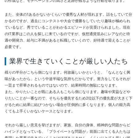
の作成など、モチベーションの高さと足跡が残るような行動を取ります。
また、全体の1あるかないかくらいで優秀な人材が現れます。話をしていて分
かるのですが、過去にコンテストや大会で優勝をしていたり趣味が極められ
ているなど、秀でていることがわかるエピソードが見受けられました。現在
のIT業界はこの人を探しに来ているのですが、仮想通貨並みにレアなのと待
遇や開発力、給与に不満があると転職していくので、好待遇で迎えることが
必要です。
業界で生きていくことが厳しい人たち
残りの半分がこちら側になります。何故厳しいかというと、「なんとなく興
味があったから」という中途半端な気持ちだからです。努力をしてもそれが
一芸まで昇華されるものではないので、結果時間の無駄になります。
また、やりたいことが既にある人もこちら側になります。趣味や実益などや
りたいことが一番なので、そちらを優先するため2位以下の優先度が大きく下
がるために結果に結びつかない場合が圧倒的に多くなります。個人の能力高
くても上手くいかないケースとなります。
それから厳しい意見を挙げますが、家族、自分の身体、精神的な問題からビ
ハインドとなっている、「プライベートな問題が」前面に出てくる人たちは
希望した業界で生きていくことはほぼありません、くらいにとても厳しい状