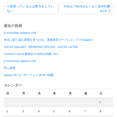
投
頑張っている人は努力をしてい
Vue.js / Nuxt.jsもくもく会＠札幌
稿
ない
＃04
ナ
ビ
最近の投稿
ゲ
js workshop sapporo vol4
ー
本当に取り組む課題を見つける、課題発見ワークショップ in Sapporo
シ
SaCSS Special25 : BRANDING SPECIAL（SaCSS vol.108）
ョ
Laravel x Vue.js 勉強会 in ゆめみ札幌 vol.2
ン
js workshop sapporo vol3
学ぶ姿勢
Adobe XD ユーザーフェス 2019 (札幌)
カレンダー
日
月
火
水
木
金
土
1
2
3
4
5
6
7
8