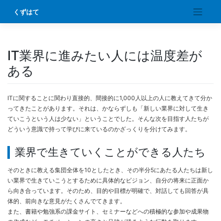
Skip
くずはて
to
content
IT業界に進みたい人には温度差が
ある
ITに関することに関わり直接的、間接的に1,000人以上の人に教えてきて分か
ってきたことがあります。それは、かならずしも「新しい業界に対して生き
ていこうという人は少ない」ということでした。そんな次を目指す人たちが
どういう意識で持って学びに来ているのかざっくりを分けてみます。
業界で生きていくことができる人たち
そのときに教える集団全体を10としたとき、その半分5にあたる人たちは新し
い業界で生きていこうとするために具体的なビジョン、自分の将来に正面か
ら向き合っています。そのため、目的や目標が明確で、対話しても回答が具
体的、前向きな意見がたくさんでてきます。
また、書籍や勉強系の課金サイト、セミナーなどへの積極的な参加や成果物