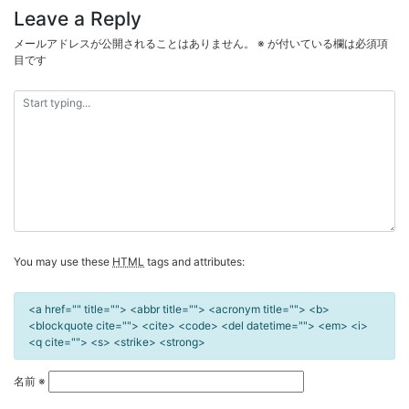
ナ
Leave a Reply
ビ
メールアドレスが公開されることはありません。
※
が付いている欄は必須項
ゲ
目です
ー
シ
ョ
ン
You may use these
HTML
tags and attributes:
<a href="" title=""> <abbr title=""> <acronym title=""> <b>
<blockquote cite=""> <cite> <code> <del datetime=""> <em> <i>
<q cite=""> <s> <strike> <strong>
名前
※