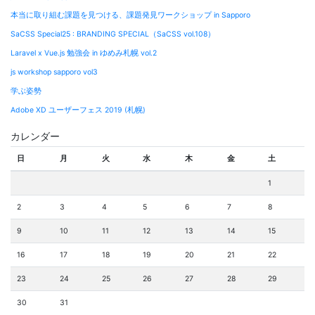
本当に取り組む課題を見つける、課題発見ワークショップ in Sapporo
SaCSS Special25 : BRANDING SPECIAL（SaCSS vol.108）
Laravel x Vue.js 勉強会 in ゆめみ札幌 vol.2
js workshop sapporo vol3
学ぶ姿勢
Adobe XD ユーザーフェス 2019 (札幌)
カレンダー
日
月
火
水
木
金
土
1
2
3
4
5
6
7
8
9
10
11
12
13
14
15
16
17
18
19
20
21
22
23
24
25
26
27
28
29
30
31