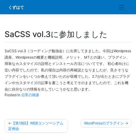
Skip
くずはて
to
content
SaCSS vol.3に参加しました
SaCSS vol.3（コーディング勉強会）に出席してきました。今回はWordpress
講座。Wordpressの概要と機能説明、メリット、MTとの違い、プラグイン、
簡単なカスタマイズの説明とインストール方法についてです。 初心者向けに
近い内容でしたので、私の場合は内容の再確認となりましたが、良さそうな
プラグインをいくつか教えて頂いたのが収穫でした。2.7が出たときにプラグ
インやカスタマイズの記事を書こうと考えてそのままでしたので、これを機
会に自分なりの情報を出していこうかなと思います。
Posted in
日常の雑多
投
【第18回】WEBコンソーシアム
WordPressのプラグイン
稿
定例会