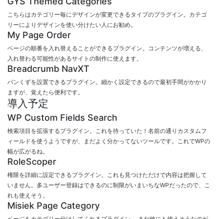
GYS Themed Categories
こちらはカテゴリー毎にデザインが変更できるタイプのプラグイン。カテゴ
リーによりデザインを使い分けたい人にお勧め。
My Page Order
ページの順番を入れ替えることができるプラグイン。コンテンツが増える、
入れ替わる可能性があるサイトの制作に使えます。
Breadcrumb NavXT
パンくずを設置できるプラグイン。細かく設定できるので最初手間がかかり
ますが、覚えたら便利です。
導入予定
WP Custom Fields Search
検索項目を拡張するプラグイン。これを待っていた！名前の通りカスタムフ
ィールドを使うようですが、まだよく分かってないツールです。これでWPの
幅が広がるね。
RoleScoper
権限を詳細に設定できるプラグイン。これも見つけただけで内容は把握して
いません。多ユーザー登録はできるのに制限がいまいちなWPだったので、こ
れも使えそう。
Misiek Page Category
ページをカテゴリー分けしてくれるプラグイン。 まだ他にも使えそうなのが