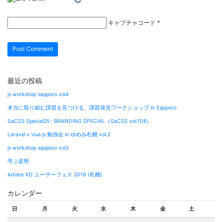
キャプチャコード
*
最近の投稿
js workshop sapporo vol4
本当に取り組む課題を見つける、課題発見ワークショップ in Sapporo
SaCSS Special25 : BRANDING SPECIAL（SaCSS vol.108）
Laravel x Vue.js 勉強会 in ゆめみ札幌 vol.2
js workshop sapporo vol3
学ぶ姿勢
Adobe XD ユーザーフェス 2019 (札幌)
カレンダー
日
月
火
水
木
金
土