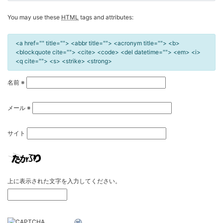
You may use these
HTML
tags and attributes:
<a href="" title=""> <abbr title=""> <acronym title=""> <b>
<blockquote cite=""> <cite> <code> <del datetime=""> <em> <i>
<q cite=""> <s> <strike> <strong>
名前
※
メール
※
サイト
上に表示された文字を入力してください。