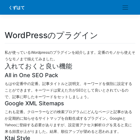
Skip
くずはて
to
content
WordPressのプラグイン
私が使っているWordpressのプラグインを紹介します。定番のモノから使えそ
うなモノまで揃えてみました。
入れておくと良い機能
All in One SEO Pack
もはや定番中の定番。記事タイトルと説明文、キーワードを個別に設定する
ことができます。キーワードは変えた方がSEOとして良いとされているの
で、記事に即したキーワードをセットしましょう。
Google XML Sitemaps
これも定番。クローラーなどの検索プログラムにどんなページと記事がある
か定期的に知らせるサイトマップを自動生成するプラグイン。Googleと
Yahooに登録する必要がありますが、設定後アクセス解析ログを見ると見に
来る頻度が上がりました。結果、順位アップが望めると思われます。
Ktai Style