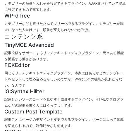
カテゴリーの順番と入れ子を設定できるプラグイン。AJAX化されていて簡単
に設定できるので重宝します。
WP-dTree
カテゴリーなどを折りたたんでツリー化できるプラグイン。カテゴリーが膨
大になった人向けです。順番が変えられないのが欠点。
コンテンツ系
TinyMCE Advanced
記事投稿をサポートするリッチテキストエディタプラグイン。元々ある機能
を拡張する働きがあります。
FCKEditor
同じくリッチテキストエディタプラグイン。本家にはあらかじめテンプレー
トをセットして埋め込めるらしいのですが、WPにはその機能が見あたらな
い。なんで？
iG:Syntax Hiliter
記述したいソースコードを見やすく成形するプラグイン。HTMLやプログラ
ムなどの記事を書く人にはうってつけです。
Custom Post Template
記事ごとにページのデザインを変更できるプラグイン。ページによって体裁
を変えられるので、制作時かなり使えます。