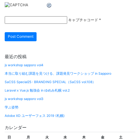
キャプチャコード
*
最近の投稿
js workshop sapporo vol4
本当に取り組む課題を見つける、課題発見ワークショップ in Sapporo
SaCSS Special25 : BRANDING SPECIAL（SaCSS vol.108）
Laravel x Vue.js 勉強会 in ゆめみ札幌 vol.2
js workshop sapporo vol3
学ぶ姿勢
Adobe XD ユーザーフェス 2019 (札幌)
カレンダー
日
月
火
水
木
金
土