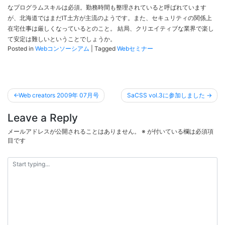
なプログラムスキルは必須。勤務時間も整理されていると呼ばれています
が、北海道ではまだIT土方が主流のようです。また、セキュリティの関係上
在宅仕事は厳しくなっているとのこと。 結局、クリエイティブな業界で楽し
て安定は難しいということでしょうか。
Posted in
Webコンソーシアム
|
Tagged
Webセミナー
投
Web creators 2009年 07月号
SaCSS vol.3に参加しました
稿
Leave a Reply
ナ
ビ
メールアドレスが公開されることはありません。
※
が付いている欄は必須項
目です
ゲ
ー
シ
ョ
ン