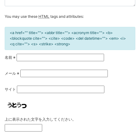
You may use these
HTML
tags and attributes:
<a href="" title=""> <abbr title=""> <acronym title=""> <b>
<blockquote cite=""> <cite> <code> <del datetime=""> <em> <i>
<q cite=""> <s> <strike> <strong>
名前
※
メール
※
サイト
上に表示された文字を入力してください。