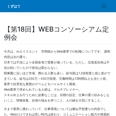
Skip
くずはて
to
content
【第18回】WEBコンソーシアム定
例会
今月は、㈱エイクエント 市岡様からWeb業界での転職についてです。 講和
内容は次の通り。
日本では不況により全国各地で需要が減っている。ただし、北海道自体は不
況が続いていたので状況は変わらない。
関東圏に近いほど市場、携わる人数も多い。給与面は1.2倍程度と他と差がで
きている。給与は250万～450万程度。労働時間は12時間以上も当たり前。
業界で好景気な業態がゲームとモバイルサイト開発。
Web業界で求められている人材は、マルチプレイヤー。
スキル向上を行うために必要なことは、目標の設定、仕事の選り好みをしな
いこと、情報収集、自身の強みを持つこと、人の縁を大切にすること。
今まで業界に携わっていて、仕事環境については概ね予想通りの内容でし
た。Webだけできれば良い時代は終わり、コミュニケーション能力や簡易的