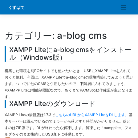
Skip
くずはて
to
content
カテゴリー:
a-blog cms
XAMPP Liteにa-blog cmsをインストー
ル（Windows版）
構築した環境を別PCサイトでも使いたいとき、USBにXAMPP Liteを入れて
おくと便利。今回は、XAMPP Liteでa-blog cmsの環境構築してみようと思い
ます。ついでに他のCMSと併用したいので、下階層に入れてみましょう。
※XAMPP Liteは機能制限版なので、あくまでもCMSの動作確認が主となりま
す。
XAMPP Liteのダウンロード
XAMPP Liteの最新版は1.7.3で
こちらのURLからXAMPP LiteをDLします。
基
本サーバーは混んでいるのでミラーから落とすと時間がかかりません。落と
すのはZIP版です。DLが終わったら解凍します。解凍した「xampplite」フォ
ルダをそのまま接続したUSB直下に移動します。