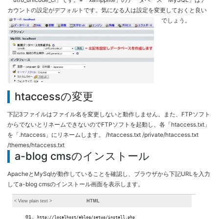
カウントの設定がデフォルトです。気になる人は設定を変更しておくと良い
でしょう。
htaccessの変更
下記3ファイルはファイル名を変更しないと動作しません。また、FTPソフト
からでないとリネームできないのでFTPソフトを起動し、各「htaccess.txt」
を「.htaccess」にリネームします。 /htaccess.txt /private/htaccess.txt
/themes/htaccess.txt
a-blog cmsのインストール
ApacheとMySqlが動作していることを確認し、ブラウザから下記URLを入力
してa-blog cmsのインストール画面を表示します。
< View
plain text
>
HTML
http://localhost/ablog/setup/install.php