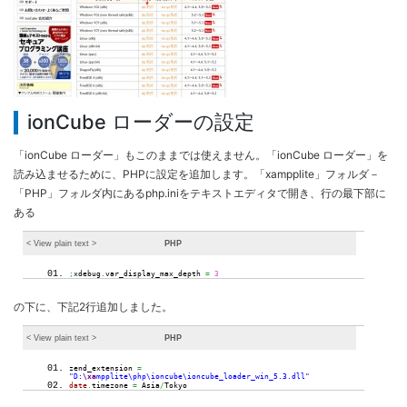
ionCube ローダーの設定
「ionCube ローダー」もこのままでは使えません。「ionCube ローダー」を
読み込ませるために、PHPに設定を追加します。「xampplite」フォルダ－
「PHP」フォルダ内にあるphp.iniをテキストエディタで開き、行の最下部に
ある
< View
plain text
>
PHP
;
xdebug
.
var_display_max_depth
=
3
の下に、下記2行追加しました。
< View
plain text
>
PHP
zend_extension
=
"D:
\xa
mpplite\php\ioncube\ioncube_loader_win_5.3.dll"
date
.
timezone
=
Asia
/
Tokyo