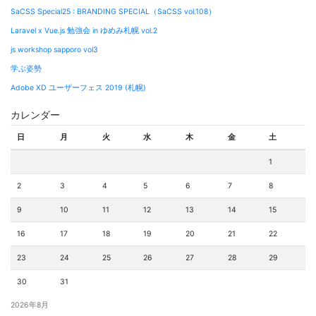
SaCSS Special25 : BRANDING SPECIAL（SaCSS vol.108）
Laravel x Vue.js 勉強会 in ゆめみ札幌 vol.2
js workshop sapporo vol3
学ぶ姿勢
Adobe XD ユーザーフェス 2019 (札幌)
カレンダー
日
月
火
水
木
金
土
1
2
3
4
5
6
7
8
9
10
11
12
13
14
15
16
17
18
19
20
21
22
23
24
25
26
27
28
29
30
31
2026年8月