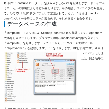
1行目で「ionCube ローダー」を読み込ませるパスを記述します。ドライブ名
はローカルの環境により名称が変わります。私の場合、Cドライブのみ使用し
ていたのでUSBはDドライブとして認識されています。 2行目は、a-blog
cmsインストール時にエラーが出るので、それを回避する命令です。
データベースの作成
「xampplite」フォルダにあるxampp-control.exeを起動します。Apacheと
MySqlをスタートします。ブラウザでhttp://localhost/xampp/を入力して
「xampplite」を起動します。メニューからデータベース管理ツール
「phpMyAdmin」を起動します。
DBを作成します。DBは任意です。今回は
「cmsdb」としま
した。照合順序は
「utf8_unicode_ci」です。※「xampplite」のデータベース「MySQL」はア