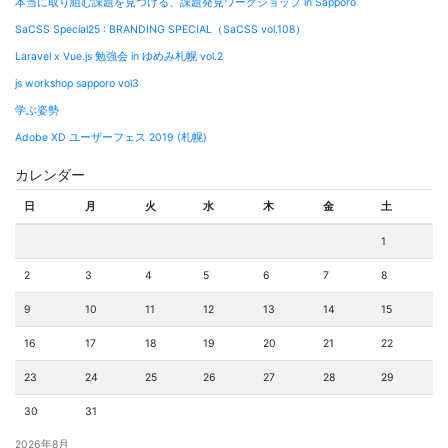
本当に取り組む課題を見つける、課題発見ワークショップ in Sapporo
ー
SaCSS Special25 : BRANDING SPECIAL（SaCSS vol.108）
シ
Laravel x Vue.js 勉強会 in ゆめみ札幌 vol.2
ョ
js workshop sapporo vol3
ン
学ぶ姿勢
Adobe XD ユーザーフェス 2019 (札幌)
カレンダー
日
月
火
水
木
金
土
1
2
3
4
5
6
7
8
9
10
11
12
13
14
15
16
17
18
19
20
21
22
23
24
25
26
27
28
29
30
31
2026年8月