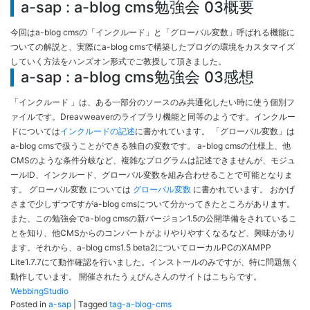
a-sap : a-blog cms勉強会 03概要
今回はa-blog cmsの「インクルード」と「グローバル変数」呼ばれる機能に
ついての解説と、実際にa-blog cmsで構築したブログの環境をカスタマイズ
していく方法をハンズオン形式でご教授して頂きました。
a-sap : a-blog cms勉強会 03感想
「インクルード 」は、ある一部分のソースのみ共通化したい時に使う個別フ
ァイルです。Dreavweaverのライブラリ機能と同等のようです。インクルー
ドについては
インクルードの記述
に書かれています。 「グローバル変数」は
a-blog cmsで扱うことができる独自の変数です。 a-blog cmsの仕様上、他
CMSのような条件分岐など、複雑なプログラムは記述できませんが、モジュ
ールID、インクルード、グローバル変数を組み合わせることで可能となりま
す。 グローバル変数 については
グローバル変数
に書かれています。 おかげ
さまで少しずつですがa-blog cmsについて分かってきたところがあります。
また、この勉強会でa-blog cmsの新バージョン1.5の公開準備をされているこ
とを知り、他CMSからのコンバートがよりやりやすくなるなど、興味があり
ます。それから、a-blog cms1.5 beta2についてローカルPCのXAMPP
Lite1.7.7にて動作確認を行いました。インストールのみですが、特に問題無く
動作しています。 開催されたうぇびんさんのサイトはこちらです。
WebbingStudio
Posted in
a-sap
|
Tagged
tag-a-blog-cms