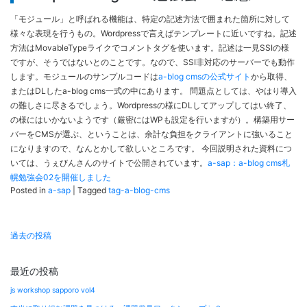
「モジュール」と呼ばれる機能は、特定の記述方法で囲まれた箇所に対して
様々な表現を行うもの。Wordpressで言えばテンプレートに近いですね。記述
方法はMovableTypeライクでコメントタグを使います。記述は一見SSIの様
ですが、そうではないとのことです。なので、SSI非対応のサーバーでも動作
します。モジュールのサンプルコードは
a-blog cmsの公式サイト
から取得、
またはDLしたa-blog cms一式の中にあります。 問題点としては、やはり導入
の難しさに尽きるでしょう。Wordpressの様にDLしてアップしてはい終了、
の様にはいかないようです（厳密にはWPも設定を行いますが）。構築用サー
バーをCMSが選ぶ、ということは、余計な負担をクライアントに強いること
になりますので、なんとかして欲しいところです。 今回説明された資料につ
いては、うぇびんさんのサイトで公開されています。
a-sap：a-blog cms札
幌勉強会02を開催しました
Posted in
a-sap
|
Tagged
tag-a-blog-cms
投
過去の投稿
稿
ナ
最近の投稿
ビ
js workshop sapporo vol4
ゲ