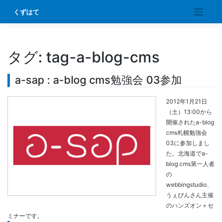
Skip
くずはて
to
content
タグ:
tag-a-blog-cms
a-sap : a-blog cms勉強会 03参加
2012年1月21日
（土）13:00から
開催されたa-blog
cms札幌勉強会
03に参加しまし
た。北海道でa-
blog cms第一人者
の
webbingstudio、
うぇびんさん主催
のハンズオン＋セ
ミナーです。