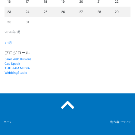
16
17
18
19
20
21
22
23
24
25
26
27
28
29
30
31
2026年8月
« 1月
ブログロール
5am! Web Illusions
Cat Speak
THE HAM MEDIA
WebbingStudio
ホーム
制作者について