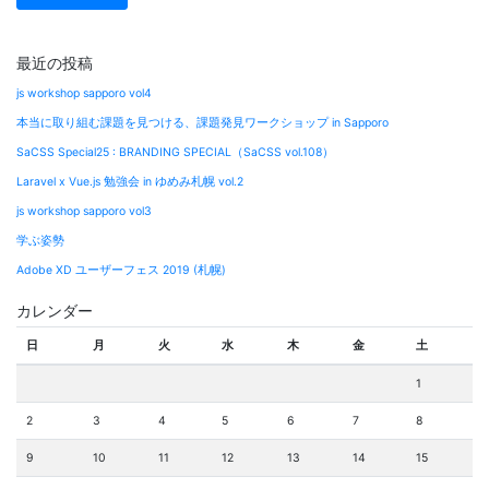
最近の投稿
js workshop sapporo vol4
本当に取り組む課題を見つける、課題発見ワークショップ in Sapporo
SaCSS Special25 : BRANDING SPECIAL（SaCSS vol.108）
Laravel x Vue.js 勉強会 in ゆめみ札幌 vol.2
js workshop sapporo vol3
学ぶ姿勢
Adobe XD ユーザーフェス 2019 (札幌)
カレンダー
日
月
火
水
木
金
土
1
2
3
4
5
6
7
8
9
10
11
12
13
14
15