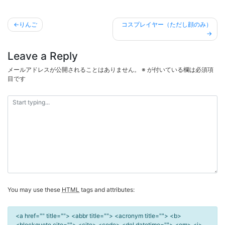
投
りんご
コスプレイヤー（ただし顔のみ）
稿
ナ
Leave a Reply
ビ
メールアドレスが公開されることはありません。
※
が付いている欄は必須項
ゲ
目です
ー
シ
ョ
ン
You may use these
HTML
tags and attributes:
<a href="" title=""> <abbr title=""> <acronym title=""> <b>
<blockquote cite=""> <cite> <code> <del datetime=""> <em> <i>