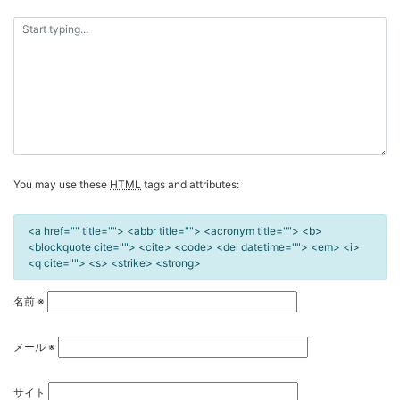
ー
シ
ョ
ン
You may use these
HTML
tags and attributes:
<a href="" title=""> <abbr title=""> <acronym title=""> <b>
<blockquote cite=""> <cite> <code> <del datetime=""> <em> <i>
<q cite=""> <s> <strike> <strong>
名前
※
メール
※
サイト