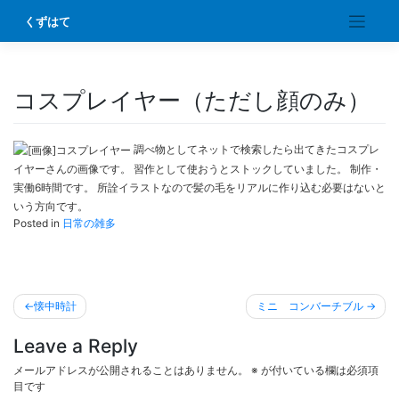
Skip
くずはて
to
content
コスプレイヤー（ただし顔のみ）
調べ物としてネットで検索したら出てきたコスプレ
イヤーさんの画像です。 習作として使おうとストックしていました。 制作・
実働6時間です。 所詮イラストなので髪の毛をリアルに作り込む必要はないと
いう方向です。
Posted in
日常の雑多
投
懐中時計
ミニ コンバーチブル
稿
Leave a Reply
ナ
ビ
メールアドレスが公開されることはありません。
※
が付いている欄は必須項
目です
ゲ