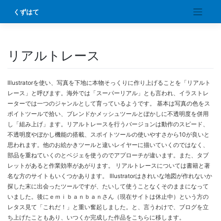
Skip
くずはて
to
content
リアルトレース
Illustratorを使い、写真を下地に本物そっくりに作り上げることを「リアルト
レース」と呼びます。海外では「スーパーリアル」とも言われ、イラストレ
ーターでは一つのジャンルとして育っているようです。 基本は写真の色をス
ポイトツールで拾い、ブレンドかメッシュツールとぼかしに不透明度を併用
し「組み上げ」ます。リアルトレースを行うバージョンは動作のスピード、
不透明度やぼかし機能の搭載、スポイトツールの使いやすさから10が良いと
思われます。他のお絵かきツールと違いレイヤーに描いていくのではなく、
部品を重ねていくのとベジェを使うのでアプローチが違います。また、タブ
レットがあると作業効率があがります。 リアルトレースについては書籍と著
名な方のサイトもいくつかあります。 Illustratorはきれいな地図が作れないか
探した末に出会ったツールですが、たいして使うことなくそのままになって
いました。後にｅｍｉｂａｎｂａｎさん（現在サイトは休止中）という方の
レタス見て「これだ！」と重い奮起しました。と、言うわけで、ブログを立
ち上げたこともあり、いつくか完成した作品をこちらに移します。