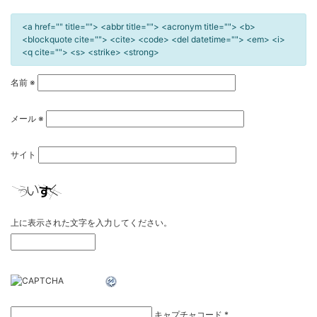
<a href="" title=""> <abbr title=""> <acronym title=""> <b>
<blockquote cite=""> <cite> <code> <del datetime=""> <em> <i>
<q cite=""> <s> <strike> <strong>
名前
※
メール
※
サイト
上に表示された文字を入力してください。
キャプチャコード
*