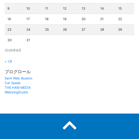
9
10
11
12
13
14
15
16
17
18
19
20
21
22
23
24
25
26
27
28
29
30
31
2026年8月
« 1月
ブログロール
5am! Web Illusions
Cat Speak
THE HAM MEDIA
WebbingStudio