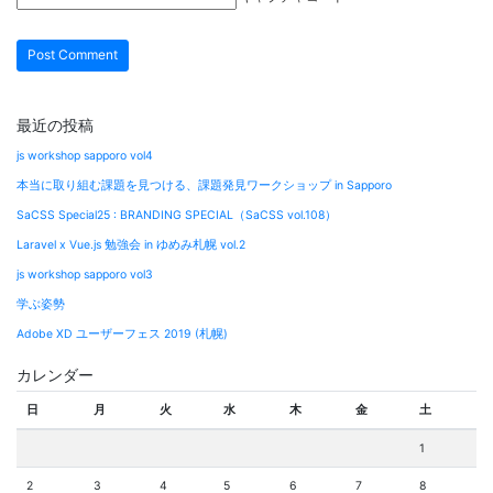
最近の投稿
js workshop sapporo vol4
本当に取り組む課題を見つける、課題発見ワークショップ in Sapporo
SaCSS Special25 : BRANDING SPECIAL（SaCSS vol.108）
Laravel x Vue.js 勉強会 in ゆめみ札幌 vol.2
js workshop sapporo vol3
学ぶ姿勢
Adobe XD ユーザーフェス 2019 (札幌)
カレンダー
日
月
火
水
木
金
土
1
2
3
4
5
6
7
8