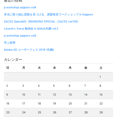
最近の投稿
js workshop sapporo vol4
本当に取り組む課題を見つける、課題発見ワークショップ in Sapporo
SaCSS Special25 : BRANDING SPECIAL（SaCSS vol.108）
Laravel x Vue.js 勉強会 in ゆめみ札幌 vol.2
js workshop sapporo vol3
学ぶ姿勢
Adobe XD ユーザーフェス 2019 (札幌)
カレンダー
日
月
火
水
木
金
土
1
2
3
4
5
6
7
8
9
10
11
12
13
14
15
16
17
18
19
20
21
22
23
24
25
26
27
28
29