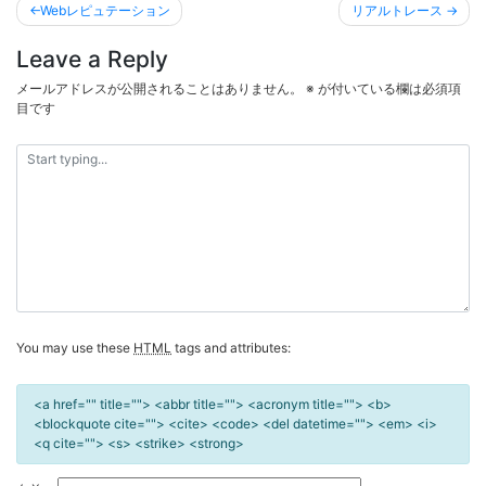
投
Webレピュテーション
リアルトレース
稿
Leave a Reply
ナ
ビ
メールアドレスが公開されることはありません。
※
が付いている欄は必須項
目です
ゲ
ー
シ
ョ
ン
You may use these
HTML
tags and attributes:
<a href="" title=""> <abbr title=""> <acronym title=""> <b>
<blockquote cite=""> <cite> <code> <del datetime=""> <em> <i>
<q cite=""> <s> <strike> <strong>