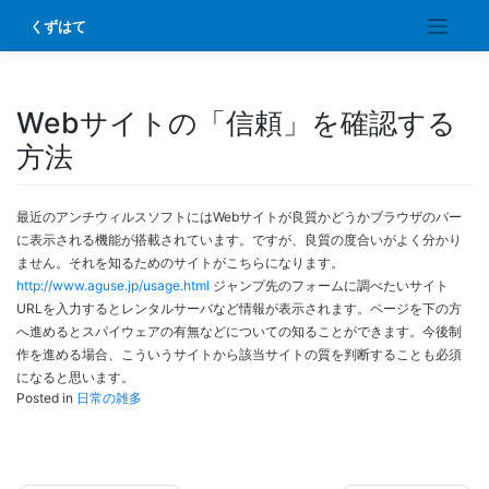
Skip
くずはて
to
content
Webサイトの「信頼」を確認する
方法
最近のアンチウィルスソフトにはWebサイトが良質かどうかブラウザのバー
に表示される機能が搭載されています。ですが、良質の度合いがよく分かり
ません。それを知るためのサイトがこちらになります。
http://www.aguse.jp/usage.html
ジャンプ先のフォームに調べたいサイト
URLを入力するとレンタルサーバなど情報が表示されます。ページを下の方
へ進めるとスパイウェアの有無などについての知ることができます。今後制
作を進める場合、こういうサイトから該当サイトの質を判断することも必須
になると思います。
Posted in
日常の雑多