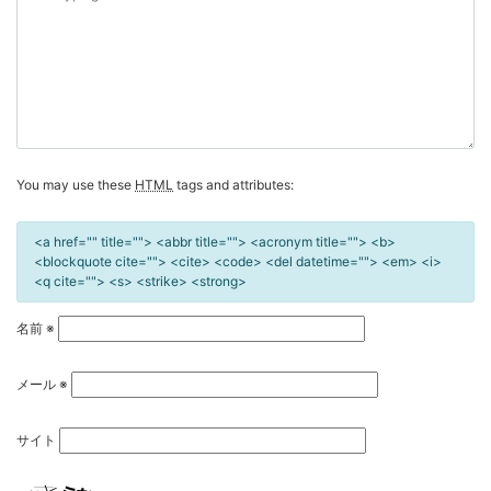
ョ
ン
You may use these
HTML
tags and attributes:
<a href="" title=""> <abbr title=""> <acronym title=""> <b>
<blockquote cite=""> <cite> <code> <del datetime=""> <em> <i>
<q cite=""> <s> <strike> <strong>
名前
※
メール
※
サイト