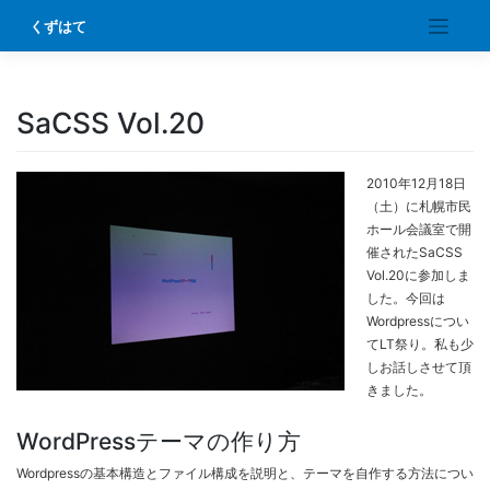
Skip
くずはて
to
content
SaCSS Vol.20
2010年12月18日
（土）に札幌市民
ホール会議室で開
催されたSaCSS
Vol.20に参加しま
した。今回は
Wordpressについ
てLT祭り。私も少
しお話しさせて頂
きました。
WordPressテーマの作り方
Wordpressの基本構造とファイル構成を説明と、テーマを自作する方法につい