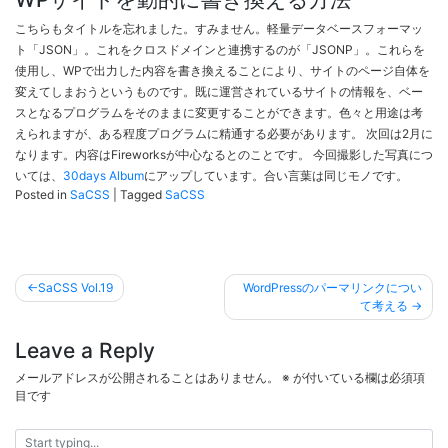
こちらもタイトルを忘れました。すみません。軽量データベースフォーマッ
ト「JSON」。これをクロスドメインと連携するのが「JSONP」。これらを
使用し、WPで出力した内容を書き換えることにより、サイトのページ自体を
変えてしまおうというものです。既に運営されているサイトの情報を、ベー
スとなるプログラムをそのままに変更することができます。色々と用途は考
えられますが、ある程度プログラムに精通する必要があります。 次回は2月に
なります。内容はFireworksが中心なるとのことです。 今回撮影した写真につ
いては、
30days Album
にアップしています。合い言葉は同じモノです。
Posted in
SaCSS
|
Tagged
SaCSS
投
SaCSS Vol.19
WordPressのパーマリンクについ
稿
て考える
ナ
Leave a Reply
ビ
メールアドレスが公開されることはありません。
※
が付いている欄は必須項
ゲ
目です
ー
シ