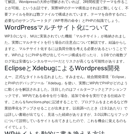
て解説。Wordpressの大枠が理解されていれば、2時間程度でテーマを作るこ
とが可能。というお話です。実際WPのテーマ構造はそれほど難しくなく、不
要ファイルを削れば数ファイルで構成されています。テーマを自作するのに
必要なのがテンプレートタグ（WP専用の命令）とPHPの知識でしょう。
WordPressマルチサイト化について
WP3.0になり、MUに実装されていた機能「マルチサイト」が格納されまし
た。実際にマルチサイトを行う場合の注意点について解説です。結論からし
ますと、マルチサイト化するには負荷分散を考える必要があるということで
す。WPのようにPHPを呼び出してページ構成を行ったり、１DBでの複数ブ
ログ化は安価なレンタルサーバーだとリスクが高くなる可能性があります。
EclipseとXdebugによるWordpress開発
えー、正式なタイトルを忘れました。すみません。統合開発環境「Eclipse」
とPHPのデバッグツール「Xdebug」を使い、実際にWP内でPHPがどのよう
に動くかを解説されました。注目したのはフィルターフックとアクションフ
ックです。WP内である命令を行う場合、追加で命令を実行できる仕組みで
す。これらをfunctions.phpに記述することで、プログラムをまとめるなど作
業効率化をアップさせることが出来ます。以前調べたとき（2.9.2あたり）で
は詳しい書籍が出てなく、見送った経緯がありますが、3.0以降になりフック
について説明しているサイトも出てきましたので、これを機会に覚えるのも
イイでしょう。
WPサイトを動的に書き換える方法