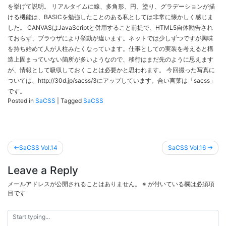
を挙げて説明。 リアルタイムに線、多角形、円、塗り、グラデーションが描
ける機能は、BASICを勉強したことのある私としては非常に懐かしく感じま
した。 CANVASはJavaScriptと併用すること前提で、HTML5自体勧告され
ておらず、ブラウザにより挙動が違います。ネットでは少しずつですが興味
を持ち始めて人が人柱みたくなっています。仕事としての実装を考えると構
造上固まっていない箇所が多いようなので、移行はまだ先のように思えます
が、情報として吸収しておくことは必要かと思われます。 今回撮った写真に
ついては、http://30d.jp/sacss/3にアップしています。合い言葉は「sacss」
です。
Posted in
SaCSS
|
Tagged
SaCSS
投
SaCSS Vol.14
SaCSS Vol.16
稿
Leave a Reply
ナ
ビ
メールアドレスが公開されることはありません。
※
が付いている欄は必須項
目です
ゲ
ー
シ