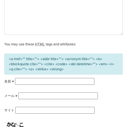
ョ
ン
You may use these
HTML
tags and attributes:
<a href="" title=""> <abbr title=""> <acronym title=""> <b>
<blockquote cite=""> <cite> <code> <del datetime=""> <em> <i>
<q cite=""> <s> <strike> <strong>
名前
※
メール
※
サイト