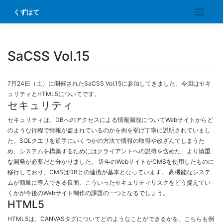
Skip
くずはて
to
content
SaCSS Vol.15
7月24日（土）に開催されたSaCSS Vol.15に参加してきました。今回はセキ
ュリティとHTML5についてです。
セキュリティ
セキュリティは、DBへのアクセスによる情報漏洩についてWebサイトからど
のような行程で情報が盗まれているのかを例を挙げ丁寧に説明されていまし
た。SQLクエリを逆手にいくつかの方法で情報の取得や改ざんてしまうた
め、システムを構築するためにはクライアントへの説得を含めた、より慎重
な開発が必要だと分かりました。 近年のWebサイトがCMSを使用したものに
移行しており、CMSはDBとの連携が基本となっています。 高機能なシステ
ムが簡単に導入できる反面、こういったセキュリティリスクをどう捉えてい
くかが今後のWebサイト制作の課題の一つとなるでしょう。
HTML5
HTML5は、CANVASタグについてどのようなことができるかを、こちらも例