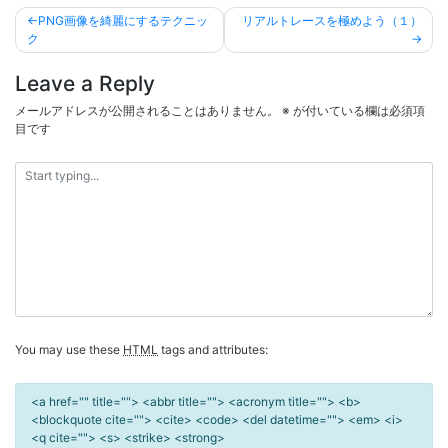
投
PNG画像を綺麗にするテクニッ
リアルトレースを極めよう（１）
稿
ク
ナ
Leave a Reply
ビ
メールアドレスが公開されることはありません。
※
が付いている欄は必須項
ゲ
目です
ー
シ
ョ
ン
You may use these
HTML
tags and attributes:
<a href="" title=""> <abbr title=""> <acronym title=""> <b>
<blockquote cite=""> <cite> <code> <del datetime=""> <em> <i>
<q cite=""> <s> <strike> <strong>