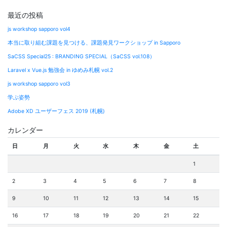
最近の投稿
js workshop sapporo vol4
本当に取り組む課題を見つける、課題発見ワークショップ in Sapporo
SaCSS Special25 : BRANDING SPECIAL（SaCSS vol.108）
Laravel x Vue.js 勉強会 in ゆめみ札幌 vol.2
js workshop sapporo vol3
学ぶ姿勢
Adobe XD ユーザーフェス 2019 (札幌)
カレンダー
日
月
火
水
木
金
土
1
2
3
4
5
6
7
8
9
10
11
12
13
14
15
16
17
18
19
20
21
22