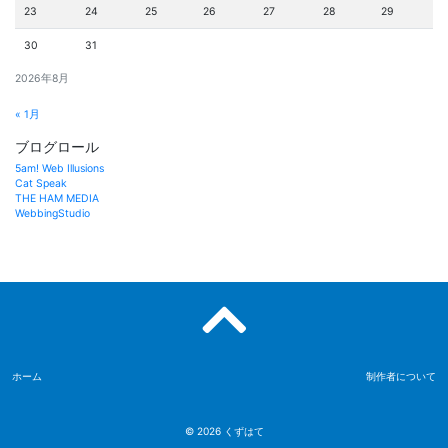
23
24
25
26
27
28
29
30
31
2026年8月
« 1月
ブログロール
5am! Web Illusions
Cat Speak
THE HAM MEDIA
WebbingStudio
ホーム
制作者について
© 2026
くずはて