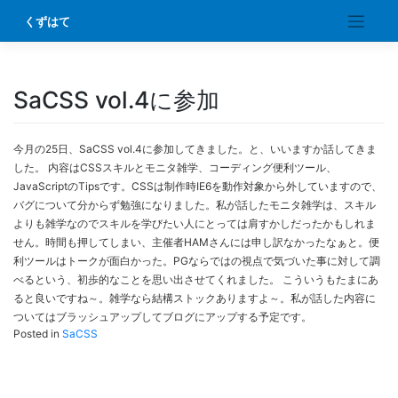
Skip
くずはて
to
content
SaCSS vol.4に参加
今月の25日、SaCSS vol.4に参加してきました。と、いいますか話してきま
した。 内容はCSSスキルとモニタ雑学、コーディング便利ツール、
JavaScriptのTipsです。CSSは制作時IE6を動作対象から外していますので、
バグについて分からず勉強になりました。私が話したモニタ雑学は、スキル
よりも雑学なのでスキルを学びたい人にとっては肩すかしだったかもしれま
せん。時間も押してしまい、主催者HAMさんには申し訳なかったなぁと。便
利ツールはトークが面白かった。PGならではの視点で気づいた事に対して調
べるという、初歩的なことを思い出させてくれました。 こういうもたまにあ
ると良いですね～。雑学なら結構ストックありますよ～。私が話した内容に
ついてはブラッシュアップしてブログにアップする予定です。
Posted in
SaCSS