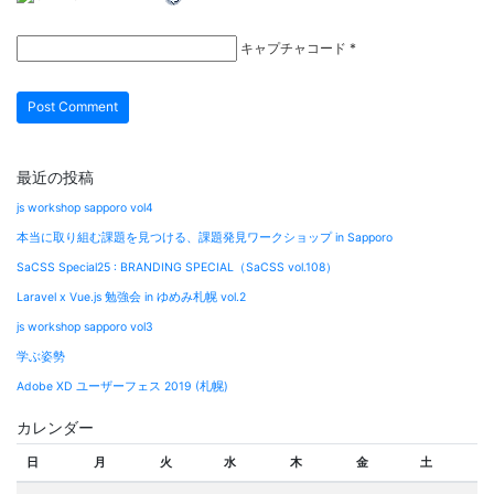
キャプチャコード
*
最近の投稿
js workshop sapporo vol4
本当に取り組む課題を見つける、課題発見ワークショップ in Sapporo
SaCSS Special25 : BRANDING SPECIAL（SaCSS vol.108）
Laravel x Vue.js 勉強会 in ゆめみ札幌 vol.2
js workshop sapporo vol3
学ぶ姿勢
Adobe XD ユーザーフェス 2019 (札幌)
カレンダー
日
月
火
水
木
金
土