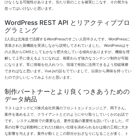
けなくなる可能性があります。当たり前のことを確実にこなす、その努力を
怠ってはいけないと思います。
WordPress REST API とリアクティブプロ
グラミング
2人目は北海道で活躍するWordPressのすごい人田中さんです。WordPressに
実装された新機能を実演しながら説明してされていました。 WordPressはそ
の人気からCMSとしてもかなり肥大化している傾向がありますが、機能を理
解して上手に使えるようになれば、相変わらず強力なコンテンツ制作が可能
になります。常に情報を仕入れつつ、現場で有効に活用できるよう切磋琢磨
できればなと思います。Vue.jsの話もでていまして、以前から興味を持ってい
たので少しいじってみようかと思います。
制作パートナーとより良くつきあうための
データ納品
ラストはクックビズ株式会社所属のフロントエンドエンジニア、岡下さん。
案件を進める上で、クライアントとどのようにやり取りしていくかのお話で
です。 システム開発での重要な点、要件定義の重要性を説いていました。IT
系の仕事では初動時にどれだけ細かい仕様を決められるかは後の工程に大き
な影響を与えます。案件が動くとこの部分がおざなりになることが多く、ト