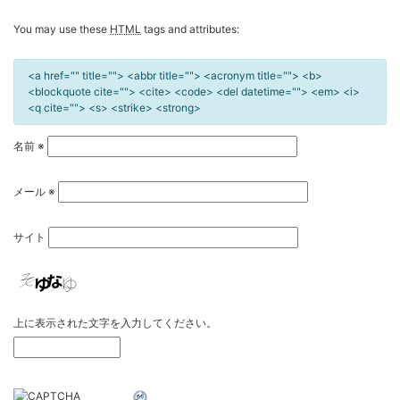
You may use these
HTML
tags and attributes:
<a href="" title=""> <abbr title=""> <acronym title=""> <b>
<blockquote cite=""> <cite> <code> <del datetime=""> <em> <i>
<q cite=""> <s> <strike> <strong>
名前
※
メール
※
サイト
上に表示された文字を入力してください。