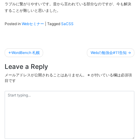
ラブルに繋がりやすいです。昔から言われている部分なのですが、今も解決
することが難しいと思いました。
Posted in
Webセミナー
|
Tagged
SaCSS
投
WordBench 札幌
Webの勉強会#11告知
稿
Leave a Reply
ナ
ビ
メールアドレスが公開されることはありません。
※
が付いている欄は必須項
目です
ゲ
ー
シ
ョ
ン