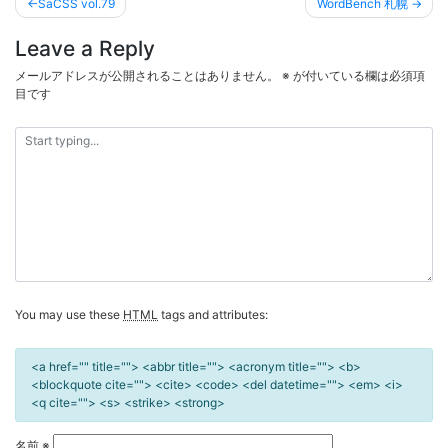
投
SaCSS vol.79
WordBench 札幌
稿
Leave a Reply
ナ
ビ
メールアドレスが公開されることはありません。
※
が付いている欄は必須項
目です
ゲ
ー
シ
ョ
ン
You may use these
HTML
tags and attributes:
<a href="" title=""> <abbr title=""> <acronym title=""> <b>
<blockquote cite=""> <cite> <code> <del datetime=""> <em> <i>
<q cite=""> <s> <strike> <strong>
名前
※