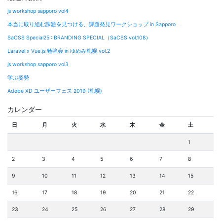
js workshop sapporo vol4
本当に取り組む課題を見つける、課題発見ワークショップ in Sapporo
SaCSS Special25 : BRANDING SPECIAL（SaCSS vol.108）
Laravel x Vue.js 勉強会 in ゆめみ札幌 vol.2
js workshop sapporo vol3
学ぶ姿勢
Adobe XD ユーザーフェス 2019 (札幌)
カレンダー
日
月
火
水
木
金
土
1
2
3
4
5
6
7
8
9
10
11
12
13
14
15
16
17
18
19
20
21
22
23
24
25
26
27
28
29