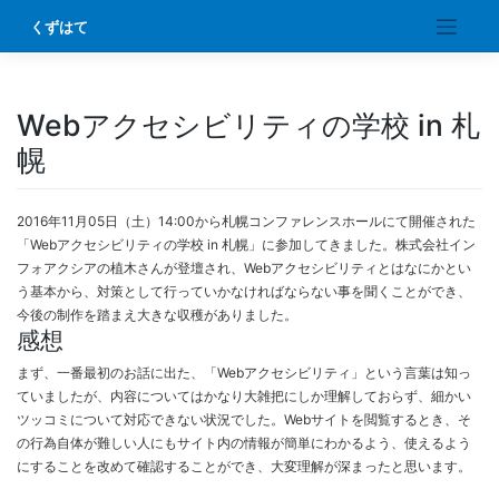
Skip
くずはて
to
content
Webアクセシビリティの学校 in 札
幌
2016年11月05日（土）14:00から札幌コンファレンスホールにて開催された
「Webアクセシビリティの学校 in 札幌」に参加してきました。株式会社イン
フォアクシアの植木さんが登壇され、Webアクセシビリティとはなにかとい
う基本から、対策として行っていかなければならない事を聞くことができ、
今後の制作を踏まえ大きな収穫がありました。
感想
まず、一番最初のお話に出た、「Webアクセシビリティ」という言葉は知っ
ていましたが、内容についてはかなり大雑把にしか理解しておらず、細かい
ツッコミについて対応できない状況でした。Webサイトを閲覧するとき、そ
の行為自体が難しい人にもサイト内の情報が簡単にわかるよう、使えるよう
にすることを改めて確認することができ、大変理解が深まったと思います。