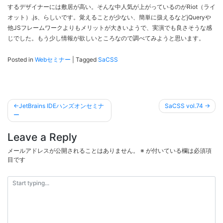
するデザイナーには敷居が高い。そんな中人気が上がっているのがRiot（ライ
オット）.js、らしいです。覚えることが少ない、簡単に扱えるなどjQueryや
他JSフレームワークよりもメリットが大きいようで、実演でも良さそうな感
じでした。もう少し情報が欲しいところなので調べてみようと思います。
Posted in
Webセミナー
|
Tagged
SaCSS
投
JetBrains IDEハンズオンセミナ
SaCSS vol.74
稿
ー
ナ
Leave a Reply
ビ
メールアドレスが公開されることはありません。
※
が付いている欄は必須項
ゲ
目です
ー
シ
ョ
ン