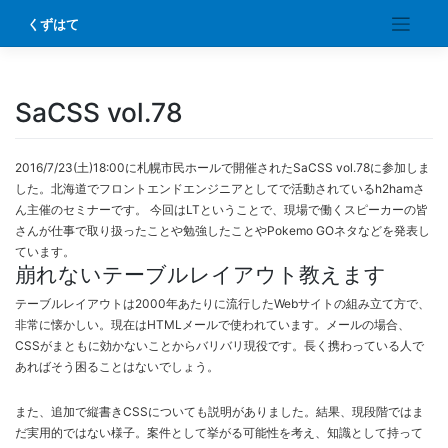
Skip
くずはて
to
content
SaCSS vol.78
2016/7/23(土)18:00に札幌市民ホールで開催されたSaCSS vol.78に参加しま
した。北海道でフロントエンドエンジニアとしてで活動されているh2hamさ
ん主催のセミナーです。 今回はLTということで、現場で働くスピーカーの皆
さんが仕事で取り扱ったことや勉強したことやPokemo GOネタなどを発表し
ています。
崩れないテーブルレイアウト教えます
テーブルレイアウトは2000年あたりに流行したWebサイトの組み立て方で、
非常に懐かしい。現在はHTMLメールで使われています。メールの場合、
CSSがまともに効かないことからバリバリ現役です。長く携わっている人で
あればそう困ることはないでしょう。
また、追加で縦書きCSSについても説明がありました。結果、現段階ではま
だ実用的ではない様子。案件として挙がる可能性を考え、知識として持って