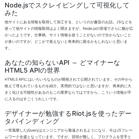
Node.jsでスクレイピングして可視化して
みた
他サイトにある情報を取得して加工する、というのが趣旨のお話。JSなどを
使って他サイトの情報取得はよく聞きますが、Node.jsの登場でさらに幅が広
がったようです。仕事柄、サイト情報を扱うことがないので分からないこと
が多いのですが、どこかで覚えないと将来的に困るかもしれないと思いま
す。
あなたの知らないAPI ～ どマイナーな
HTML5 APIの世界
HTML5 APIにはいろいろなものが開発されて公開されています。その中から
敢えて埋もれているものを紹介。実用的ではないと思いますが、将来的に大
きく化ける可能性があるのもこの業界ならではですから、こういう情報が手
に入るのはすごくうれしいです。
デザイナーが勉強するRiot.jsを使ったデー
タバインディング
一世風靡したjQueryはエンジニアから敬遠されるようになり、今はJSフレー
ムワーク全盛となっています。ですが、習得が難しく、プログラムを苦手と