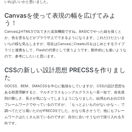
いればいいかと思いました。
Canvasを使って表現の幅を広げてみよ
う！
CanvasはHTML5で出てきた追加機能ですね。BASICでやった線を描くと
か、色を塗るなどがブラウザ上でできるようになります。これだけだといま
いちの様な気もしますが、現在はCanvasにCreateJSをはじめとするライブ
ラリと連携をして、Flashの代替として使うようです。動作的にも速いような
ので、参考にしたいと思います。
CSSの新しい設計思想 PRECSSを作りまし
た
OOCSS、BEM、SMACSSを中心に勉強をしていますが、CSSの設計思想を
ある程度理解すると、マルチクラスもシングルクラスも一長一短で、命名規
則の難しさ、長さが気になってしまうようになりました。結局おれおれCSS
フレームワークでやっているのですが、「もっとよいものがないかな～」で
調べてたどり着いたのがPRECSSでした。かなり良さそうで。他にもフレー
ムワークはたくさん出ているのですが、自分に合いそうなので採り入れる方
向です。