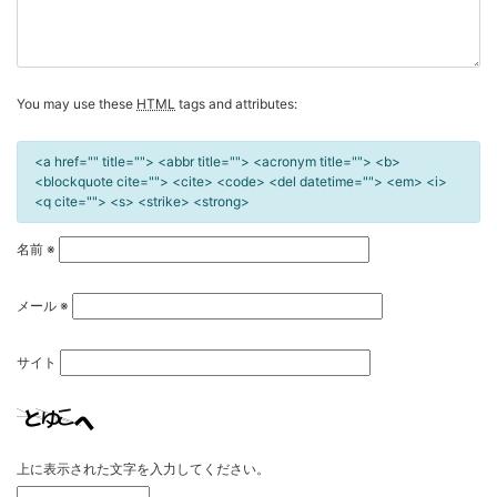
You may use these
HTML
tags and attributes:
<a href="" title=""> <abbr title=""> <acronym title=""> <b>
<blockquote cite=""> <cite> <code> <del datetime=""> <em> <i>
<q cite=""> <s> <strike> <strong>
名前
※
メール
※
サイト
上に表示された文字を入力してください。