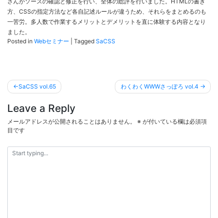
さんがソースの確認と修正を行い、全体の総評を行いました。HTMLの書き
方、CSSの指定方法など各自記述ルールが違うため、それらをまとめるのも
一苦労。多人数で作業するメリットとデメリットを直に体験する内容となり
ました。
Posted in
Webセミナー
|
Tagged
SaCSS
投
SaCSS vol.65
わくわくWWWさっぽろ vol.4
稿
Leave a Reply
ナ
ビ
メールアドレスが公開されることはありません。
※
が付いている欄は必須項
目です
ゲ
ー
シ
ョ
ン