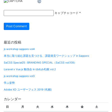
キャプチャコード
*
最近の投稿
js workshop sapporo vol4
本当に取り組む課題を見つける、課題発見ワークショップ in Sapporo
SaCSS Special25 : BRANDING SPECIAL（SaCSS vol.108）
Laravel x Vue.js 勉強会 in ゆめみ札幌 vol.2
js workshop sapporo vol3
学ぶ姿勢
Adobe XD ユーザーフェス 2019 (札幌)
カレンダー
日
月
火
水
木
金
土