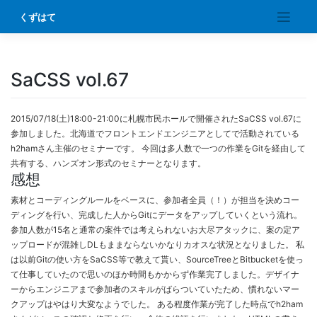
Skip
くずはて
to
content
SaCSS vol.67
2015/07/18(土)18:00-21:00に札幌市民ホールで開催されたSaCSS vol.67に
参加しました。北海道でフロントエンドエンジニアとしてで活動されている
h2hamさん主催のセミナーです。 今回は多人数で一つの作業をGitを経由して
共有する、ハンズオン形式のセミナーとなります。
感想
素材とコーディングルールをベースに、参加者全員（！）が担当を決めコー
ディングを行い、完成した人からGitにデータをアップしていくという流れ。
参加人数が15名と通常の案件では考えられないお大尽アタックに、案の定ア
ップロードが混雑しDLもままならないかなりカオスな状況となりました。 私
は以前Gitの使い方をSaCSS等で教えて貰い、SourceTreeとBitbucketを使っ
て仕事していたので思いのほか時間もかからず作業完了しました。デザイナ
ーからエンジニアまで参加者のスキルがばらついていたため、慣れないマー
クアップはやはり大変なようでした。 ある程度作業が完了した時点でh2ham