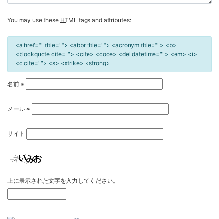
You may use these
HTML
tags and attributes:
<a href="" title=""> <abbr title=""> <acronym title=""> <b>
<blockquote cite=""> <cite> <code> <del datetime=""> <em> <i>
<q cite=""> <s> <strike> <strong>
名前
※
メール
※
サイト
上に表示された文字を入力してください。