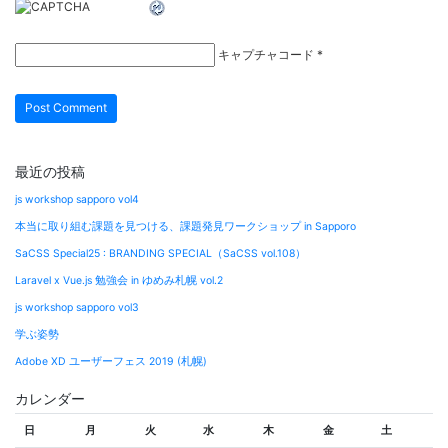
キャプチャコード
*
最近の投稿
js workshop sapporo vol4
本当に取り組む課題を見つける、課題発見ワークショップ in Sapporo
SaCSS Special25 : BRANDING SPECIAL（SaCSS vol.108）
Laravel x Vue.js 勉強会 in ゆめみ札幌 vol.2
js workshop sapporo vol3
学ぶ姿勢
Adobe XD ユーザーフェス 2019 (札幌)
カレンダー
日
月
火
水
木
金
土