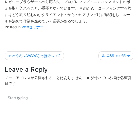
レガシーブラウザーへの対応方法、プログレッシブ・エンハンスメントの考
えを取り入れることが重要となっています。 そのため、コーディングする際
にはどう取り組むのかクライアントのからのヒアリング時に確認をし、ルー
ルを決めて作業を進めていく必要があるでしょう。
Posted in
Webセミナー
投
わくわくWWWさっぽろ vol.2
SaCSS vol.65
稿
Leave a Reply
ナ
ビ
メールアドレスが公開されることはありません。
※
が付いている欄は必須項
目です
ゲ
ー
シ
ョ
ン