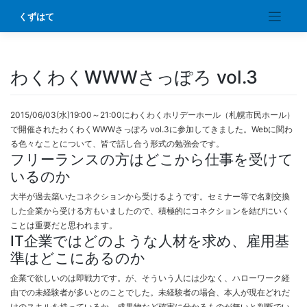
Skip
くずはて
to
content
わくわくWWWさっぽろ vol.3
2015/06/03(水)19:00～21:00にわくわくホリデーホール（札幌市民ホール）
で開催されたわくわくWWWさっぽろ vol.3に参加してきました。Webに関わ
る色々なことについて、皆で話し合う形式の勉強会です。
フリーランスの方はどこから仕事を受けて
いるのか
大半が過去築いたコネクションから受けるようです。セミナー等で名刺交換
した企業から受ける方もいましたので、積極的にコネクションを結びにいく
ことは重要だと思われます。
IT企業ではどのような人材を求め、雇用基
準はどこにあるのか
企業で欲しいのは即戦力です。が、そういう人には少なく、ハローワーク経
由での未経験者が多いとのことでした。未経験者の場合、本人が現在どれだ
けのスキルを持っているか、成果物など確実に分かるものが無いと判断でい