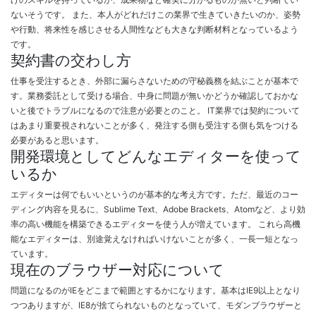
ないそうです。 また、本人がどれだけこの業界で生きていきたいのか、姿勢
や行動、将来性を感じさせる人間性なども大きな判断材料となっているよう
です。
契約書の交わし方
仕事を受注するとき、外部に漏らさないための守秘義務を結ぶことが基本で
す。業務委託として受ける場合、中身に問題が無いかどうか確認しておかな
いと後でトラブルになるので注意が必要とのこと。 IT業界では契約について
はあまり重要視されないことが多く、発注する側も受注する側も気をつける
必要があると思います。
開発環境としてどんなエディターを使って
いるか
エディターは何でもいいというのが基本的な考え方です。ただ、最近のコー
ディング内容を見るに、Sublime Text、Adobe Brackets、Atomなど、より効
率の高い機能を構築できるエディターを使う人が増えています。 これら高機
能なエディターは、別途覚えなければいけないことが多く、一長一短となっ
ています。
現在のブラウザー対応について
問題になるのがIEをどこまで範囲とするかになります。基本はIE9以上となり
つつありますが、IE8が捨てられないものとなっていて、モダンブラウザーと