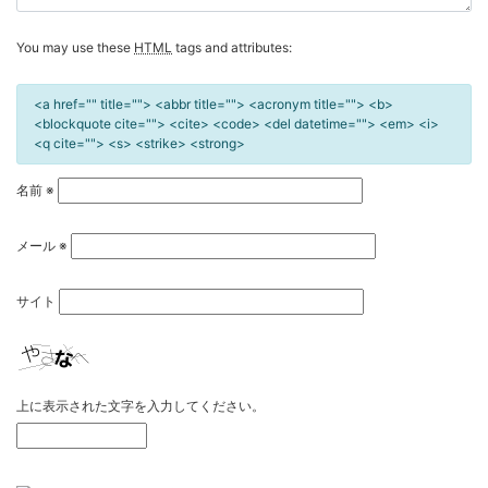
You may use these
HTML
tags and attributes:
<a href="" title=""> <abbr title=""> <acronym title=""> <b>
<blockquote cite=""> <cite> <code> <del datetime=""> <em> <i>
<q cite=""> <s> <strike> <strong>
名前
※
メール
※
サイト
上に表示された文字を入力してください。