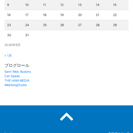
9
10
11
12
13
14
15
16
17
18
19
20
21
22
23
24
25
26
27
28
29
30
31
2026年8月
« 1月
ブログロール
5am! Web Illusions
Cat Speak
THE HAM MEDIA
WebbingStudio