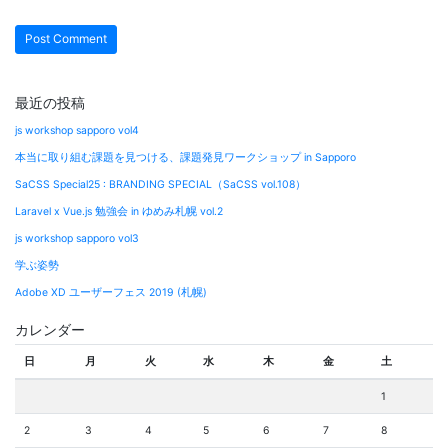
最近の投稿
js workshop sapporo vol4
本当に取り組む課題を見つける、課題発見ワークショップ in Sapporo
SaCSS Special25 : BRANDING SPECIAL（SaCSS vol.108）
Laravel x Vue.js 勉強会 in ゆめみ札幌 vol.2
js workshop sapporo vol3
学ぶ姿勢
Adobe XD ユーザーフェス 2019 (札幌)
カレンダー
日
月
火
水
木
金
土
1
2
3
4
5
6
7
8