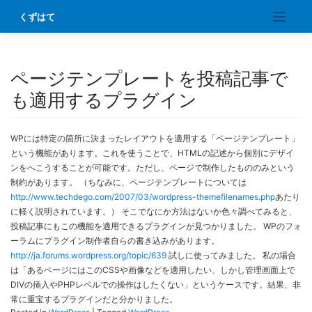
Skip
くずはて
to
content
ページテンプレートを投稿記事で
も適用するプラグイン
WPには特定の箇所に決まったレイアウトを適用する「ページテンプレート」
という機能があります。これを使うことで、HTMLの記述から個別にデザイ
ンをへこうすることが可能です。ただし、ページで制作したもののみという
制約があります。 （ちなみに、ページテンプレートについては
http://www.techdego.com/2007/03/wordpress-themefilenames.php
あたり
に軽く説明されています。） そこでなにか方法はないか色々調べてみると、
投稿記事にもこの機能を適用できるプラグインが見つかりました。 WPのフォ
ーラムにプラグイン制作者自らの書き込みがあります。
http://ja.forums.wordpress.org/topic/639
試しに使ってみました。 私の場合
は「あるページにはこのCSSや画像などを適用したい、しかし管理画面上で
DIVの挿入やPHPレベルでの操作はしたくない」というケースです。結果、非
常に重宝するプラグインだと分かりました。