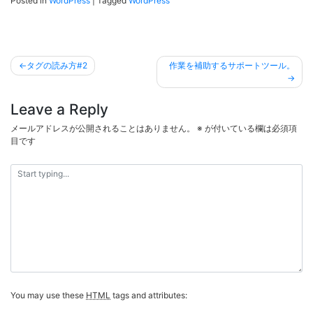
Posted in
WordPress
|
Tagged
WordPress
投
タグの読み方#2
作業を補助するサポートツール。
稿
ナ
Leave a Reply
ビ
メールアドレスが公開されることはありません。
※
が付いている欄は必須項
ゲ
目です
ー
シ
ョ
ン
You may use these
HTML
tags and attributes: