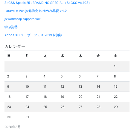
SaCSS Special25 : BRANDING SPECIAL（SaCSS vol.108）
Laravel x Vue.js 勉強会 in ゆめみ札幌 vol.2
js workshop sapporo vol3
学ぶ姿勢
Adobe XD ユーザーフェス 2019 (札幌)
カレンダー
日
月
火
水
木
金
土
1
2
3
4
5
6
7
8
9
10
11
12
13
14
15
16
17
18
19
20
21
22
23
24
25
26
27
28
29
30
31
2026年8月