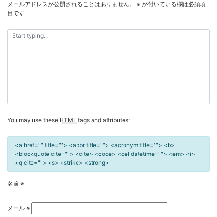
メールアドレスが公開されることはありません。
※
が付いている欄は必須項
ゲ
目です
ー
シ
ョ
ン
You may use these
HTML
tags and attributes:
<a href="" title=""> <abbr title=""> <acronym title=""> <b>
<blockquote cite=""> <cite> <code> <del datetime=""> <em> <i>
<q cite=""> <s> <strike> <strong>
名前
※
メール
※