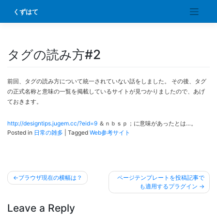
Skip
くずはて
to
content
タグの読み方#2
前回、タグの読み方について統一されていない話をしました。 その後、タグ
の正式名称と意味の一覧を掲載しているサイトが見つかりましたので、あげ
ておきます。
http://designtips.jugem.cc/?eid=9
＆ｎｂｓｐ；に意味があったとは…。
Posted in
日常の雑多
|
Tagged
Web参考サイト
投
ブラウザ現在の横幅は？
ページテンプレートを投稿記事で
稿
も適用するプラグイン
ナ
Leave a Reply
ビ