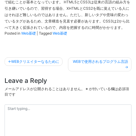
で組むことが基本となっています。 HTML5とCSS3は従来の言語の組み方を
引き継いでいるので、習得する場合、XHTMLとCSS2を既に覚えている人に
はそれほど難しいものではありません。ただし、新しいタグや意味の変わっ
ているタグがあるため、文章構造を見直す必要があります。CSS3は2から比
べて大きく拡張されているので、内容を把握するのに時間がかかります。
Posted in
Web基礎
|
Tagged
Web基礎
投
WEBクリエイターなるために
WEBで使用されるプログラム言語
稿
ナ
Leave a Reply
ビ
メールアドレスが公開されることはありません。
※
が付いている欄は必須項
ゲ
目です
ー
シ
ョ
ン