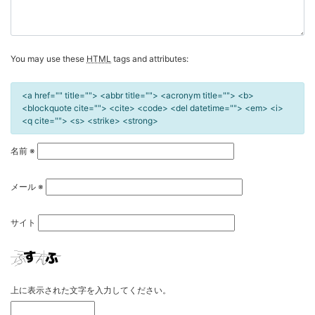
You may use these
HTML
tags and attributes:
<a href="" title=""> <abbr title=""> <acronym title=""> <b>
<blockquote cite=""> <cite> <code> <del datetime=""> <em> <i>
<q cite=""> <s> <strike> <strong>
名前
※
メール
※
サイト
上に表示された文字を入力してください。