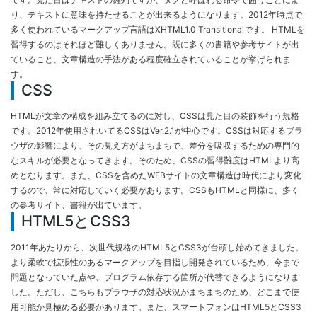
り、テキストに意味を持たせることが出来るようになります。2012年時点で
多く使われているマークアップ言語はXHTML1.0 Transitionalです。 HTMLを
習得するのはそれほど難しくありません。既に多くの書籍や参考サイトが出
ていること、文章構造の手法がある程度確立されていることが挙げられま
す。
CSS
HTMLが文章の構成を組み立てるのに対し、CSSは見た目の装飾を行う規格
です。2012年使用されいてるCSSはVer.2.1が中心です。CSSは対応するブラ
ウザの影響により、その見え方がまちまちで、差分を吸収するための専門的
なスキルが必要となってきます。そのため、CSSの習得難度はHTMLより高
めとなります。また、CSSを含めたWEBサイトの文章構造は時代により変化
するので、常に対応していく必要があります。CSSもHTMLと同様に、多く
の参考サイト、書籍が出ています。
HTML5とCSS3
2011年あたりから、次世代規格のHTML5とCSS3が台頭し始めてきました。
より柔軟で拡張性のあるマークアップを目指し開発されているため、今まで
問題となっていた点や、プログラム依存する箇所が代替できるようになりま
した。ただし、こちらもブラウザの対応状況がまちまちのため、どこまで使
用可能か見極める必要があります。また、スマートフォンはHTML5とCSS3