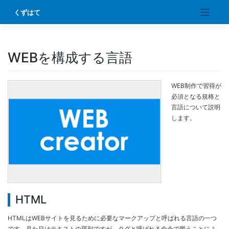
Skip
くずはて
to
content
WEBを構成する言語
WEB制作で習得が
必須となる規格と
言語について説明
します。
HTML
HTMLはWEBサイトを見るために必要なマークアップと呼ばれる言語の一つ
です。見た目はテキストの羅列ですが、タグと呼ばれる命令で囲うことによ