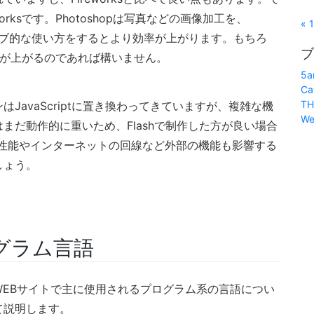
rksです。Photoshopは写真などの画像加工を、
« 
にと、サブ的な使い方をするとより効率が上がります。もちろ
ブ
た方が効率が上がるのであれば構いません。
5a
Ca
TH
JavaScriptに置き換わってきていますが、複雑な機
We
まだ動作的に重いため、Flashで制作した方が良い場合
の性能やインターネットの回線など外部の機能も影響する
しょう。
グラム言語
WEBサイトで主に使用されるプログラム系の言語につい
て説明します。