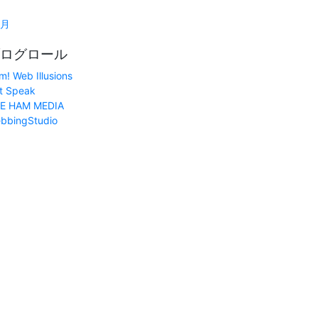
1月
ログロール
m! Web Illusions
t Speak
E HAM MEDIA
bbingStudio