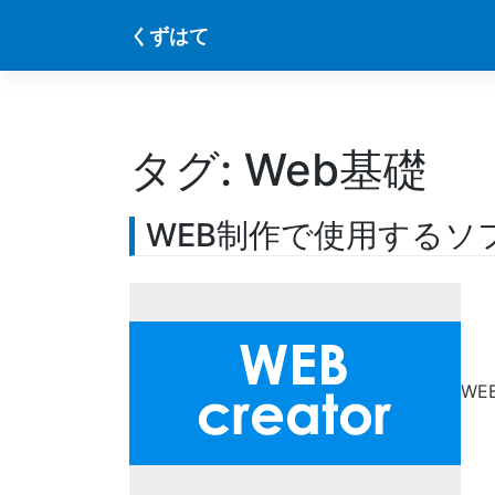
Skip
くずはて
to
content
タグ:
Web基礎
WEB制作で使用するソ
W