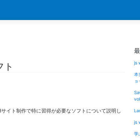
最
js
フト
本
ョッ
Sa
vo
EBサイト制作で特に習得が必要なソフトについて説明し
La
js
学