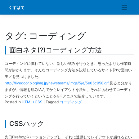
Skip
くずはて
to
content
タグ:
コーディング
面白ネタ(?)コーディング方法
コーディングに慣れていない、新しい試みを行うとき、思ったよりも作業時
間が掛かります。そんなコーディング方法を説明しているサイト(?)で面白い
モノを見つけました。
http://livedoor.blogimg.jp/newsteams/imgs/5/e/5e05c958.gif
見ると分かり
ますが、情報を組み込んでからレイアウトを決め、それにあわせてコーディ
ングを行っていくということをGIFアニメで紹介しています。
Posted in
HTML+CSS
|
Tagged
コーディング
CSSハック
先日FIrefoxがバージョンアップし、それに連動してレイアウトが崩れるとい