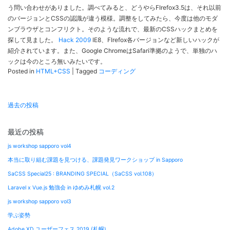
う問い合わせがありました。調べてみると、どうやらFIrefox3.5は、それ以前
のバージョンとCSSの認識が違う模様。調整をしてみたら、今度は他のモダ
ンブラウザとコンフリクト。そのような流れで、最新のCSSハックまとめを
探して見ました。
Hack 2009
IE8、FIrefox各バージョンなど新しいハックが
紹介されています。また、Google ChromeはSafari準拠のようで、単独のハ
ックは今のところ無いみたいです。
Posted in
HTML+CSS
|
Tagged
コーディング
投
過去の投稿
稿
ナ
最近の投稿
ビ
js workshop sapporo vol4
ゲ
本当に取り組む課題を見つける、課題発見ワークショップ in Sapporo
ー
SaCSS Special25 : BRANDING SPECIAL（SaCSS vol.108）
シ
Laravel x Vue.js 勉強会 in ゆめみ札幌 vol.2
ョ
js workshop sapporo vol3
ン
学ぶ姿勢
Adobe XD ユーザーフェス 2019 (札幌)