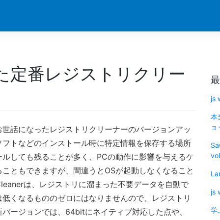
応した定番レジストリクリー
最
js
本
ョッ
お世話になったレジストリクリーナーのバージョンアッ
ソフトなどのインストール時に特定情報を保存する場所
Sa
vo
ールしても残ることが多く、PCの動作に影響を与えるケ
ることもできますが、間違うとOSが起動しなくなること
La
leanerは、レジストリに溜まった不要データを自動で
js
は低くなるもののゼロにはなりませんので、レジストリ
学
バージョンでは、64bitにネイティブ対応した点や、