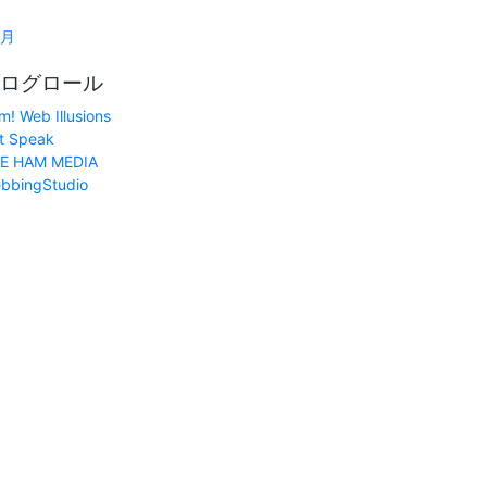
1月
ログロール
m! Web Illusions
t Speak
E HAM MEDIA
bbingStudio