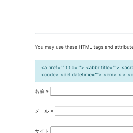
ョ
ン
You may use these
HTML
tags and attribute
<a href="" title=""> <abbr title=""> <a
<code> <del datetime=""> <em> <i> <q 
名前
※
メール
※
サイト