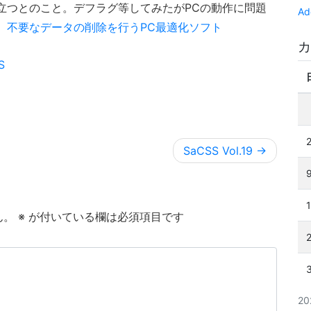
も役立つとのこと。デフラグ等してみたがPCの動作に問題
Ad
。
不要なデータの削除を行うPC最適化ソフト
カ
S
SaCSS Vol.19
ん。
※
が付いている欄は必須項目です
2