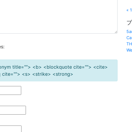
« 
ブ
5a
Ca
TH
s:
We
cronym title=""> <b> <blockquote cite=""> <cite>
cite=""> <s> <strike> <strong>