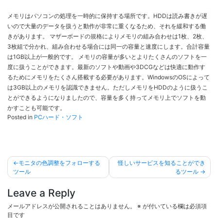
メモリはパソコンの処理を一時的に保持する場所です。HDDは読み書きが遅
いので大量のデータを扱うと動作が非常に重くなるため、それを緩和する働
きがあります。 マザーボードの規格によりメモリの組み合わせは1枚、2枚、
3枚組で分かれ、組み合わせる場合には同一の容量と速度にします。合計容量
は1GB以上が一般的です。 メモリの容量が多いとよりたくさんのソフトを一
度に扱うことができます。最新のソフトや動画や3DCGなどは快適に動作す
るためにメモリをたくさん搭載する必要があります。WindowsのOSによって
は3GB以上のメモリを認識できません。ただしメモリをHDDのように扱うこ
とができるようになりましたので、容量を多く持ってメモリ上でソフトを動
かすことも可能です。
Posted in
PCハード・ソフト
投
モニタの色調整をフォローする
怪しいサービスを知ることができ
稿
ツール
るツール
ナ
Leave a Reply
ビ
メールアドレスが公開されることはありません。
※
が付いている欄は必須項
ゲ
目です