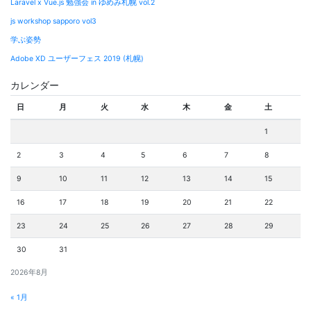
Laravel x Vue.js 勉強会 in ゆめみ札幌 vol.2
js workshop sapporo vol3
学ぶ姿勢
Adobe XD ユーザーフェス 2019 (札幌)
カレンダー
日
月
火
水
木
金
土
1
2
3
4
5
6
7
8
9
10
11
12
13
14
15
16
17
18
19
20
21
22
23
24
25
26
27
28
29
30
31
2026年8月
« 1月