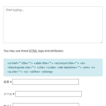
ー
シ
ョ
ン
You may use these
HTML
tags and attributes:
<a href="" title=""> <abbr title=""> <acronym title=""> <b>
<blockquote cite=""> <cite> <code> <del datetime=""> <em> <i>
<q cite=""> <s> <strike> <strong>
名前
※
メール
※
サイト