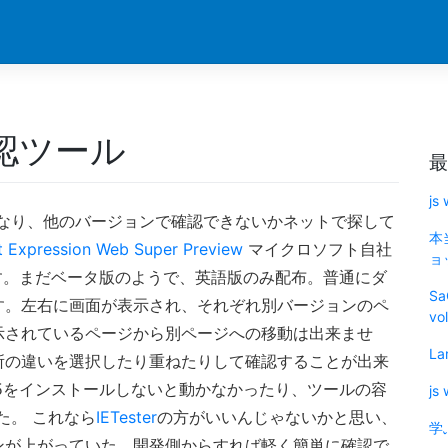
認ツール
最
js
のみとなり、他のバージョンで確認できないかネットで探して
本
t Expression Web Super Preview
マイクロソフト自社
ョッ
す。まだベータ版のようで、英語版のみ配布。普通にダ
Sa
す。左右に画面が表示され、それぞれ別バージョンのペ
vo
示されているページから別ページへの移動は出来ませ
La
所の違いを選択したり重ねたりして確認することが出来
work 3.5をインストールしないと動かなかったり、ツールの容
js
た。 これなら
IETester
の方がいいんじゃないかと思い、
学
ンが上がっていた。開発側からすれば軽く簡単に確認で