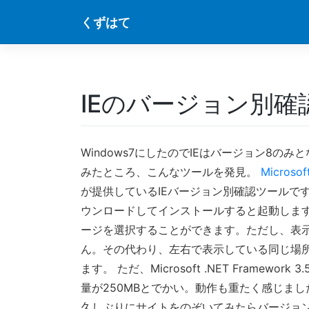
Skip
くずはて
to
content
IEのバージョン別確
Windows7にしたのでIEはバージョン8
みたところ、こんなツールを発見。
Microsof
が提供しているIEバージョン別確認ツールで
ウンロードしてインストールすると起動しま
ージを選択することができます。ただし、表
ん。その代わり、左右で表示している同じ場
ます。 ただ、Microsoft .NET Frame
量が250MBとでかい。動作も重たく感じまし
久しぶりにサイトをのぞいてみたらバージョ