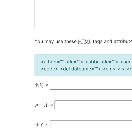
You may use these
HTML
tags and attribute
<a href="" title=""> <abbr title=""> <a
<code> <del datetime=""> <em> <i> <q 
名前
※
メール
※
サイト