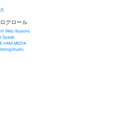
1月
ログロール
m! Web Illusions
t Speak
E HAM MEDIA
bbingStudio