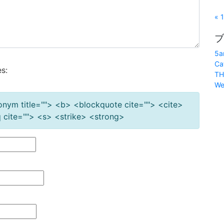
« 
ブ
5a
Ca
s:
TH
We
cronym title=""> <b> <blockquote cite=""> <cite>
cite=""> <s> <strike> <strong>