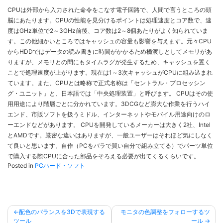
CPUは外部から入力された命令をこなす電子回路で、人間で言うところの頭
脳にあたります。CPUの性能を見分けるポイントは処理速度とコア数で、速
度はGHz単位で2～3GHz前後、コア数は2～8個あたりがよく知られていま
す。この他細かいところではキャッシュの容量も影響を与えます。元々CPU
からHDDではデータの読み書きに時間がかかるため橋渡しとしてメモリがあ
りますが、メモリとの間にもタイムラグが発生するため、キャッシュを置く
ことで処理速度が上がります。現在は1～3次キャッシュがCPUに組み込まれ
ています。また、CPUとは略称で正式名称は「セントラル・プロセッシン
グ・ユニット」と、日本語では「中央処理装置」と呼びます。 CPUはその使
用用途により階層ごとに分かれています。3DCGなど膨大な作業を行うハイ
エンド、市販ソフトを扱うミドル、インターネットやモバイル用途向けのロ
ーエンドなどがあります。 CPUを開発しているメーカーは大きく2社、Intel
とAMDです。厳密な違いはありますが、一般ユーザーはそれほど気にしなく
て良いと思います。自作（PCをバラで買い自分で組み立てる）でパーツ単位
で購入する際CPUに合った部品をそろえる必要が出てくるくらいです。
Posted in
PCハード・ソフト
投
配色のバランスを3Dで表現する
モニタの色調整をフォローするツ
ツール
ール