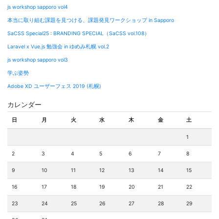
js workshop sapporo vol4
本当に取り組む課題を見つける、課題発見ワークショップ in Sapporo
SaCSS Special25 : BRANDING SPECIAL（SaCSS vol.108）
Laravel x Vue.js 勉強会 in ゆめみ札幌 vol.2
js workshop sapporo vol3
学ぶ姿勢
Adobe XD ユーザーフェス 2019 (札幌)
カレンダー
日
月
火
水
木
金
土
1
2
3
4
5
6
7
8
9
10
11
12
13
14
15
16
17
18
19
20
21
22
23
24
25
26
27
28
29