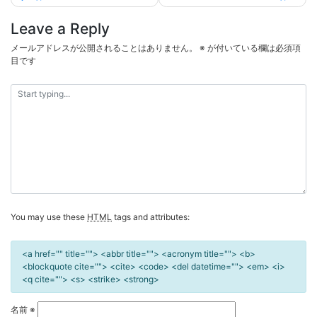
稿
ナ
Leave a Reply
ビ
メールアドレスが公開されることはありません。
※
が付いている欄は必須項
ゲ
目です
ー
シ
ョ
ン
You may use these
HTML
tags and attributes:
<a href="" title=""> <abbr title=""> <acronym title=""> <b>
<blockquote cite=""> <cite> <code> <del datetime=""> <em> <i>
<q cite=""> <s> <strike> <strong>
名前
※