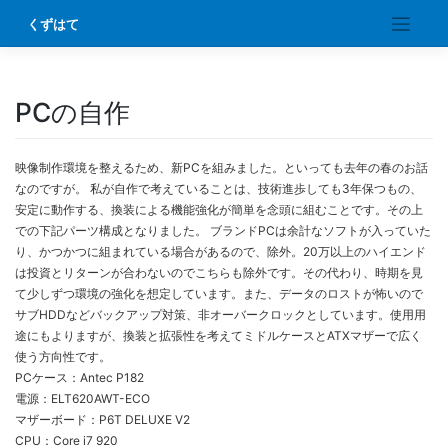
Skip
くずはて
to
content
PCの自作
映像制作環境を整えるため、新PCを組みました。といっても去年の春のお話
なのですが。 私が自作で考えていることは、技術進歩しても3年保つもの、
安定に動作する、換装による機能強化が簡単を念頭に組むことです。その上
での下記パーツ構成となりました。 ブランドPCは余計なソフトが入っていた
り、かつかつに組まれている場合があるので、除外。20万以上のハイエンド
は投資とリターンが合わないのでこちらも除外です。その代わり、時期を見
て少しずつ環境の強化を想定しています。また、データのロストが怖いので
サブHDDなどバックアップ対策、非オーバークロックとしています。使用用
途にもよりますが、換装と拡張性を考えてミドルケースとATXマザーで広く
使う方向性です。
PCケース：Antec P182
電源：ELT620AWT-ECO
マザーボード：P6T DELUXE V2
CPU：Core i7 920