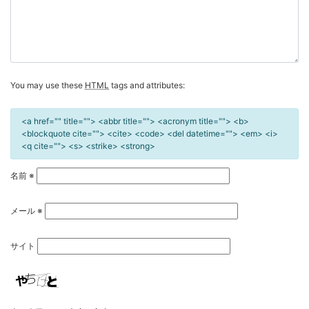
You may use these
HTML
tags and attributes:
<a href="" title=""> <abbr title=""> <acronym title=""> <b>
<blockquote cite=""> <cite> <code> <del datetime=""> <em> <i>
<q cite=""> <s> <strike> <strong>
名前
※
メール
※
サイト