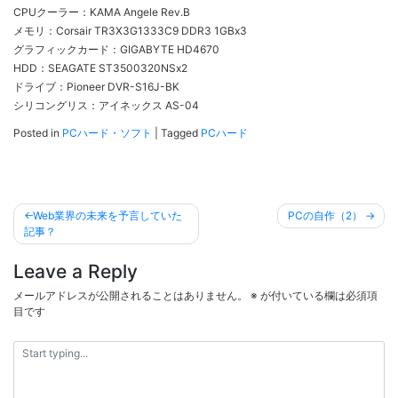
CPUクーラー：KAMA Angele Rev.B
メモリ：Corsair TR3X3G1333C9 DDR3 1GBx3
グラフィックカード：GIGABYTE HD4670
HDD：SEAGATE ST3500320NSx2
ドライブ：Pioneer DVR-S16J-BK
シリコングリス：アイネックス AS-04
Posted in
PCハード・ソフト
|
Tagged
PCハード
投
Web業界の未来を予言していた
PCの自作（2）
稿
記事？
ナ
Leave a Reply
ビ
メールアドレスが公開されることはありません。
※
が付いている欄は必須項
ゲ
目です
ー
シ
ョ
ン